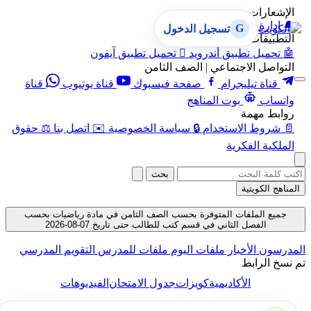
رات
رة الإشعارات
G
تسجيل الدخول
قات
يل تطبيق أندرويد

تحميل تطبيق آيفون
ل الاجتماعي | الصف الثامن
ة تيليجرام
صفحة فيسبوك
قناة يوتيوب
قناة
ب
بوت المناهج
مهمة
ط الاستخدام
🔒
سياسة الخصوصية
✉️
اتصل بنا
⚖️
حقوق
ة الفكرية
بحث
لكويتية
الملفات المتوفرة بحسب الصف الثامن في مادة رياضيات بحسب
الفصل الثاني في قسم كتب للطالب حتى تاريخ 07-08-2026
ن
الأخبار
ملفات اليوم
ملفات للمدرس
التقويم المدرسي
لرابط
الأكاديمية
كويزات
جدول الامتحان
الفيديوهات