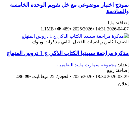
ختبار موضوعي مع خل تقويم الوحدة الخامسة
سة
يا
1.1MB
•
👁 489
•
2025/2026
•
2026
امن
رياضيات
الفصل الثاني
مذكرات وبنوك
عة سبيديا الكتاب الذكي ج 1 دروس المنهاج
موعة سمارت مايند التعليمية
يع
2026
•
2025/2026
•
الحجم25.2 ميغابايت
•
👁 486