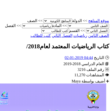
ناهج
>>
الدولة
>>
الصف
>>
المادة
>>
الفصل
>>
القسم
امن
رياضيات
الفصل الثاني
كتب للطالب
رياضيات المعتمد لعام2018/
خ
04:44 2019-01-02
 الدراسي
2018-2019
لملف
3216
هدات
11,270
بواسطة
Maya