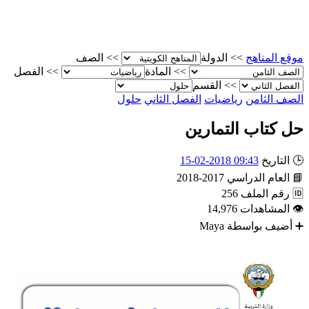
لمناهج
>>
الدولة
>>
الصف
>>
المادة
>>
الفصل
>>
القسم
لثامن
رياضيات
الفصل الثاني
حلول
تاب التمارين
ريخ
09:43 2018-02-15
ام الدراسي
2017-2018
 الملف
256
شاهدات
14,976
ف بواسطة
Maya