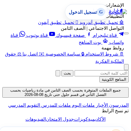
عارات
دارة الإشعارات
G
تسجيل الدخول
بيقات
حميل تطبيق أندرويد

تحميل تطبيق آيفون
اصل الاجتماعي | الصف الثامن
قناة تيليجرام
صفحة فيسبوك
قناة يوتيوب
قناة
ساب
بوت المناهج
ط مهمة
روط الاستخدام
🔒
سياسة الخصوصية
✉️
اتصل بنا
⚖️
حقوق
كية الفكرية
بحث
 الكويتية
ع الملفات المتوفرة بحسب الصف الثامن في مادة رياضيات بحسب
الفصل الثاني في قسم حلول حتى تاريخ 08-08-2026
سون
الأخبار
ملفات اليوم
ملفات للمدرس
التقويم المدرسي
 الرابط
الأكاديمية
كويزات
جدول الامتحان
الفيديوهات