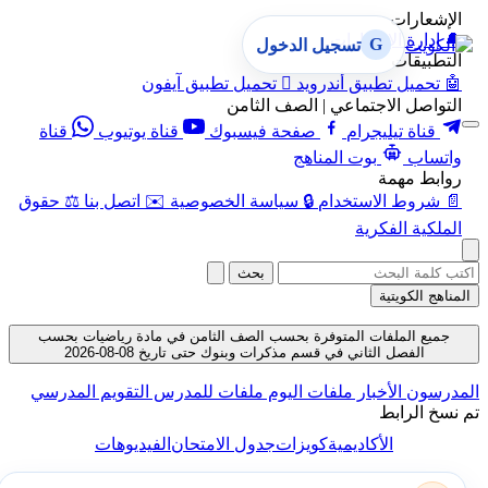
الإشعارات
🔔
إدارة الإشعارات
G
تسجيل الدخول
التطبيقات
🤖
تحميل تطبيق أندرويد

تحميل تطبيق آيفون
التواصل الاجتماعي | الصف الثامن
قناة تيليجرام
صفحة فيسبوك
قناة يوتيوب
قناة
واتساب
بوت المناهج
روابط مهمة
📄
شروط الاستخدام
🔒
سياسة الخصوصية
✉️
اتصل بنا
⚖️
حقوق
الملكية الفكرية
بحث
المناهج الكويتية
جميع الملفات المتوفرة بحسب الصف الثامن في مادة رياضيات بحسب
الفصل الثاني في قسم مذكرات وبنوك حتى تاريخ 08-08-2026
المدرسون
الأخبار
ملفات اليوم
ملفات للمدرس
التقويم المدرسي
تم نسخ الرابط
الأكاديمية
كويزات
جدول الامتحان
الفيديوهات