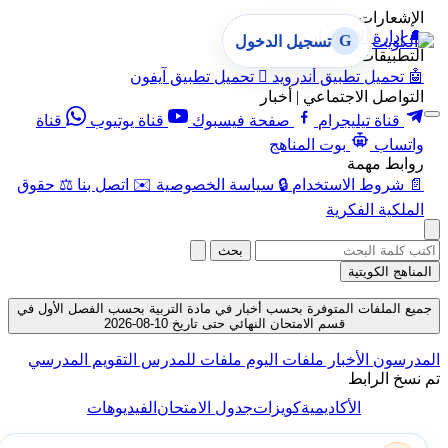
الإشعارات
🔔
إدارة الإشعارات
G
تسجيل الدخول
التطبيقات
🤖
تحميل تطبيق أندرويد

تحميل تطبيق آيفون
التواصل الاجتماعي | أخبار
قناة تيليجرام
صفحة فيسبوك
قناة يوتيوب
قناة
واتساب
بوت المناهج
روابط مهمة
📄
شروط الاستخدام
🔒
سياسة الخصوصية
✉️
اتصل بنا
⚖️
حقوق
الملكية الفكرية
بحث
المناهج الكويتية
جميع الملفات المتوفرة بحسب أخبار في مادة التربية بحسب الفصل الأول في
قسم الامتحان النهائي حتى تاريخ 10-08-2026
المدرسون
الأخبار
ملفات اليوم
ملفات للمدرس
التقويم المدرسي
تم نسخ الرابط
الأكاديمية
كويزات
جدول الامتحان
الفيديوهات