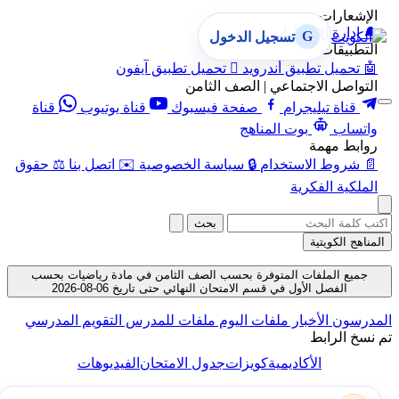
الإشعارات
🔔
إدارة الإشعارات
G
تسجيل الدخول
التطبيقات
🤖
تحميل تطبيق أندرويد

تحميل تطبيق آيفون
التواصل الاجتماعي | الصف الثامن
قناة تيليجرام
صفحة فيسبوك
قناة يوتيوب
قناة
واتساب
بوت المناهج
روابط مهمة
📄
شروط الاستخدام
🔒
سياسة الخصوصية
✉️
اتصل بنا
⚖️
حقوق
الملكية الفكرية
بحث
المناهج الكويتية
جميع الملفات المتوفرة بحسب الصف الثامن في مادة رياضيات بحسب
الفصل الأول في قسم الامتحان النهائي حتى تاريخ 06-08-2026
المدرسون
الأخبار
ملفات اليوم
ملفات للمدرس
التقويم المدرسي
تم نسخ الرابط
الأكاديمية
كويزات
جدول الامتحان
الفيديوهات