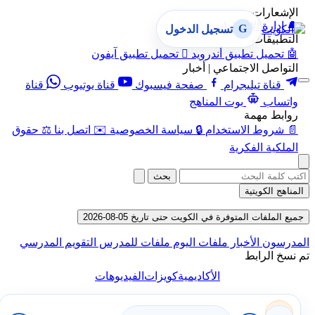
الإشعارات
🔔
إدارة الإشعارات
G
تسجيل الدخول
التطبيقات
🤖
تحميل تطبيق أندرويد

تحميل تطبيق آيفون
التواصل الاجتماعي | أخبار
قناة تيليجرام
صفحة فيسبوك
قناة يوتيوب
قناة
واتساب
بوت المناهج
روابط مهمة
📄
شروط الاستخدام
🔒
سياسة الخصوصية
✉️
اتصل بنا
⚖️
حقوق
الملكية الفكرية
بحث
المناهج الكويتية
جميع الملفات المتوفرة في الكويت حتى تاريخ 05-08-2026
المدرسون
الأخبار
ملفات اليوم
ملفات للمدرس
التقويم المدرسي
تم نسخ الرابط
الأكاديمية
كويزات
الفيديوهات