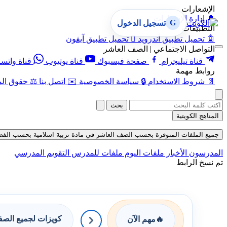
الإشعارات
🔔
إدارة الإشعارات
G
تسجيل الدخول
التطبيقات
🤖
تحميل تطبيق أندرويد

تحميل تطبيق آيفون
التواصل الاجتماعي | الصف العاشر
قناة تيليجرام
صفحة فيسبوك
قناة يوتيوب
قناة واتس
روابط مهمة
📄
شروط الاستخدام
🔒
سياسة الخصوصية
✉️
اتصل بنا
⚖️
حقوق الم
بحث
المناهج الكويتية
جميع الملفات المتوفرة بحسب الصف العاشر في مادة تربية اسلامية بحسب الفصل الثا
المدرسون
الأخبار
ملفات اليوم
ملفات للمدرس
التقويم المدرسي
تم نسخ الرابط
كويزات لجميع الص
🔥
مهم الآن