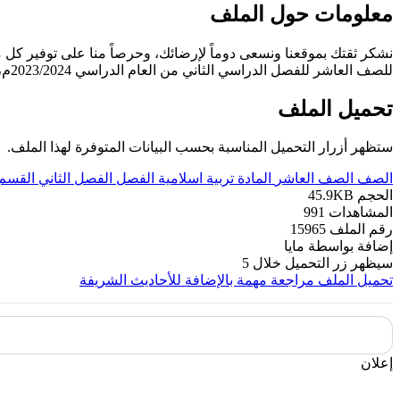
معلومات حول الملف
نشكر ثقتك بموقعنا ونسعى دوماً لإرضائك، وحرصاً منا على توفير كل 
للصف العاشر للفصل الدراسي الثاني من العام الدراسي 2023/2024م، عدد صفحات هذا الملف 10 صفحات وفق المنهج الكويتي... مع تمنياتنا لكم بالنجاح والتفوق الدائم.
تحميل الملف
ستظهر أزرار التحميل المناسبة بحسب البيانات المتوفرة لهذا الملف.
الصف
الصف العاشر
المادة
تربية اسلامية
الفصل
الفصل الثاني
القسم
الحجم
45.9KB
المشاهدات
991
رقم الملف
15965
إضافة بواسطة
مايا
سيظهر زر التحميل خلال
5
تحميل الملف
مراجعة مهمة بالإضافة للأحاديث الشريفة
إعلان