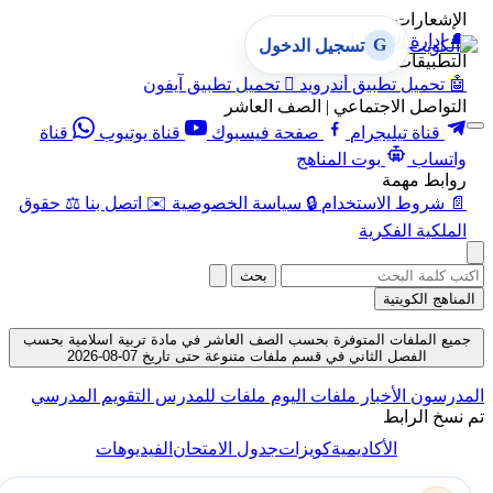
الإشعارات
🔔
إدارة الإشعارات
G
تسجيل الدخول
التطبيقات
🤖
تحميل تطبيق أندرويد

تحميل تطبيق آيفون
التواصل الاجتماعي | الصف العاشر
قناة تيليجرام
صفحة فيسبوك
قناة يوتيوب
قناة
واتساب
بوت المناهج
روابط مهمة
📄
شروط الاستخدام
🔒
سياسة الخصوصية
✉️
اتصل بنا
⚖️
حقوق
الملكية الفكرية
بحث
المناهج الكويتية
جميع الملفات المتوفرة بحسب الصف العاشر في مادة تربية اسلامية بحسب
الفصل الثاني في قسم ملفات متنوعة حتى تاريخ 07-08-2026
المدرسون
الأخبار
ملفات اليوم
ملفات للمدرس
التقويم المدرسي
تم نسخ الرابط
الأكاديمية
كويزات
جدول الامتحان
الفيديوهات