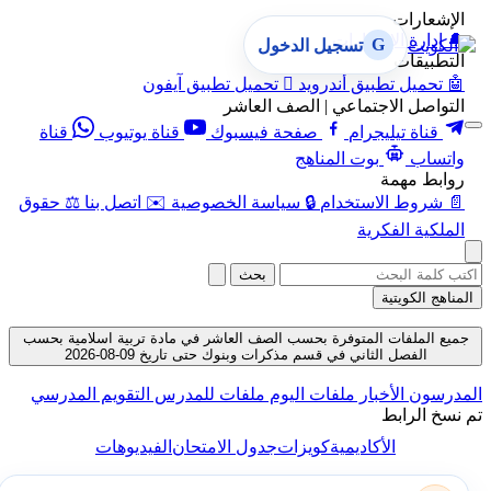
الإشعارات
🔔
إدارة الإشعارات
G
تسجيل الدخول
التطبيقات
🤖
تحميل تطبيق أندرويد

تحميل تطبيق آيفون
التواصل الاجتماعي | الصف العاشر
قناة تيليجرام
صفحة فيسبوك
قناة يوتيوب
قناة
واتساب
بوت المناهج
روابط مهمة
📄
شروط الاستخدام
🔒
سياسة الخصوصية
✉️
اتصل بنا
⚖️
حقوق
الملكية الفكرية
بحث
المناهج الكويتية
جميع الملفات المتوفرة بحسب الصف العاشر في مادة تربية اسلامية بحسب
الفصل الثاني في قسم مذكرات وبنوك حتى تاريخ 09-08-2026
المدرسون
الأخبار
ملفات اليوم
ملفات للمدرس
التقويم المدرسي
تم نسخ الرابط
الأكاديمية
كويزات
جدول الامتحان
الفيديوهات