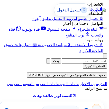
الإشعارات
🔔
إدارة الإشعارات
G
تسجيل الدخول
التطبيقات
🤖
تحميل تطبيق أندرويد

تحميل تطبيق آيفون
التواصل الاجتماعي | أخبار
قناة تيليجرام
صفحة فيسبوك
قناة يوتيوب
قناة
واتساب
بوت المناهج
روابط مهمة
📄
شروط الاستخدام
🔒
سياسة الخصوصية
✉️
اتصل بنا
⚖️
حقوق
الملكية الفكرية
بحث
المناهج الكويتية
جميع الملفات المتوفرة في الكويت حتى تاريخ 08-08-2026
المدرسون
الأخبار
ملفات اليوم
ملفات للمدرس
التقويم المدرسي
تم نسخ الرابط
الأكاديمية
كويزات
الفيديوهات