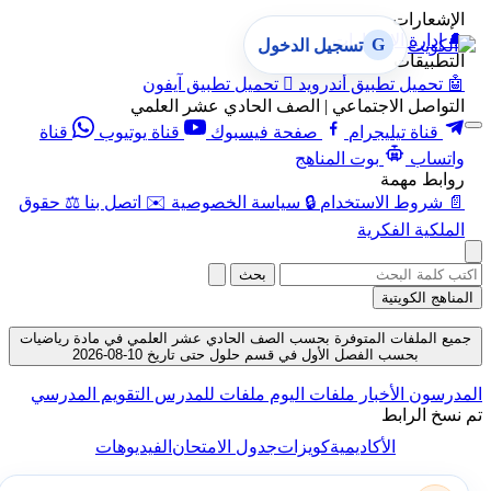
الإشعارات
🔔
إدارة الإشعارات
G
تسجيل الدخول
التطبيقات
🤖
تحميل تطبيق أندرويد

تحميل تطبيق آيفون
التواصل الاجتماعي | الصف الحادي عشر العلمي
قناة تيليجرام
صفحة فيسبوك
قناة يوتيوب
قناة
واتساب
بوت المناهج
روابط مهمة
📄
شروط الاستخدام
🔒
سياسة الخصوصية
✉️
اتصل بنا
⚖️
حقوق
الملكية الفكرية
بحث
المناهج الكويتية
جميع الملفات المتوفرة بحسب الصف الحادي عشر العلمي في مادة رياضيات
بحسب الفصل الأول في قسم حلول حتى تاريخ 10-08-2026
المدرسون
الأخبار
ملفات اليوم
ملفات للمدرس
التقويم المدرسي
تم نسخ الرابط
الأكاديمية
كويزات
جدول الامتحان
الفيديوهات