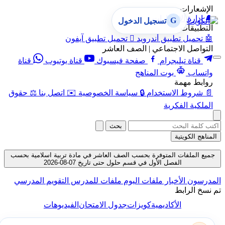
الإشعارات
🔔
إدارة الإشعارات
G
تسجيل الدخول
التطبيقات
🤖
تحميل تطبيق أندرويد

تحميل تطبيق آيفون
التواصل الاجتماعي | الصف العاشر
قناة تيليجرام
صفحة فيسبوك
قناة يوتيوب
قناة
واتساب
بوت المناهج
روابط مهمة
📄
شروط الاستخدام
🔒
سياسة الخصوصية
✉️
اتصل بنا
⚖️
حقوق
الملكية الفكرية
بحث
المناهج الكويتية
جميع الملفات المتوفرة بحسب الصف العاشر في مادة تربية اسلامية بحسب
الفصل الأول في قسم حلول حتى تاريخ 07-08-2026
المدرسون
الأخبار
ملفات اليوم
ملفات للمدرس
التقويم المدرسي
تم نسخ الرابط
الأكاديمية
كويزات
جدول الامتحان
الفيديوهات