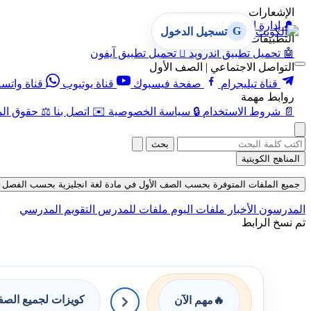
الإشعارات
🔔
إدارة الإشعارات
G
تسجيل الدخول
التطبيقات
🤖
تحميل تطبيق أندرويد

تحميل تطبيق آيفون
التواصل الاجتماعي | الصف الأول
قناة تيليجرام
صفحة فيسبوك
قناة يوتيوب
قناة واتس
روابط مهمة
📄
شروط الاستخدام
🔒
سياسة الخصوصية
✉️
اتصل بنا
⚖️
حقوق الم
بحث
المناهج الكويتية
جميع الملفات المتوفرة بحسب الصف الأول في مادة لغة انجليزية بحسب الفصل الأول ف
المدرسون
الأخبار
ملفات اليوم
ملفات للمدرس
التقويم المدرسي
تم نسخ الرابط
كويزات لجميع الص
🔥
مهم الآن