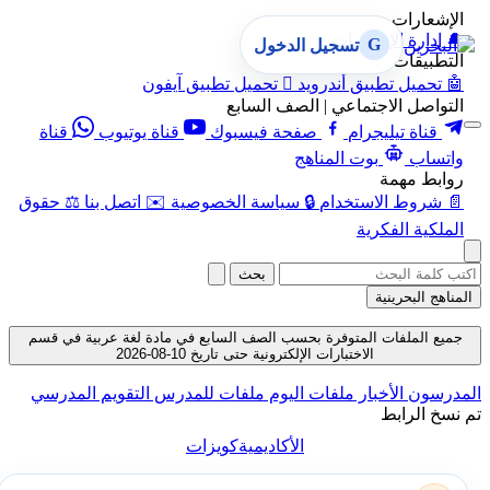
الإشعارات
🔔
إدارة الإشعارات
G
تسجيل الدخول
التطبيقات
🤖
تحميل تطبيق أندرويد

تحميل تطبيق آيفون
التواصل الاجتماعي | الصف السابع
قناة تيليجرام
صفحة فيسبوك
قناة يوتيوب
قناة
واتساب
بوت المناهج
روابط مهمة
📄
شروط الاستخدام
🔒
سياسة الخصوصية
✉️
اتصل بنا
⚖️
حقوق
الملكية الفكرية
بحث
المناهج البحرينية
جميع الملفات المتوفرة بحسب الصف السابع في مادة لغة عربية في قسم
الاختبارات الإلكترونية حتى تاريخ 10-08-2026
المدرسون
الأخبار
ملفات اليوم
ملفات للمدرس
التقويم المدرسي
تم نسخ الرابط
الأكاديمية
كويزات