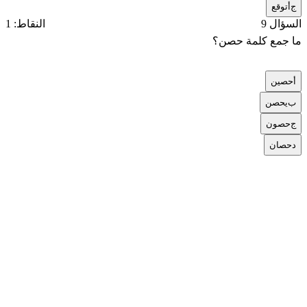
ج
أتوقع
السؤال 9
النقاط: 1
ما جمع كلمة حصن؟
أ
حصين
ب
يحصن
ج
حصون
د
حصان