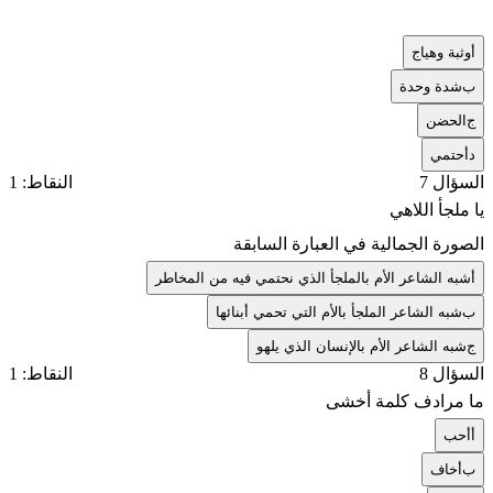
أ
وثبة وهياج
ب
شدة وحدة
ج
الحضن
د
أحتمي
السؤال 7
النقاط: 1
يا ملجأ اللاهي
الصورة الجمالية في العبارة السابقة
أ
شبه الشاعر الأم بالملجأ الذي نحتمي فيه من المخاطر
ب
شبه الشاعر الملجأ بالأم التي تحمي أبنائها
ج
شبه الشاعر الأم بالإنسان الذي يلهو
السؤال 8
النقاط: 1
ما مرادف كلمة أخشى
أ
أحب
ب
أخاف