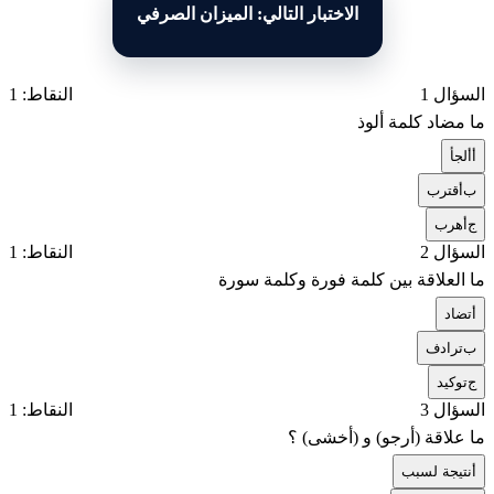
الاختبار التالي: الميزان الصرفي
السؤال 1
النقاط: 1
ما مضاد كلمة ألوذ
أ
ألجأ
ب
أقترب
ج
أهرب
السؤال 2
النقاط: 1
ما العلاقة بين كلمة فورة وكلمة سورة
أ
تضاد
ب
ترادف
ج
توكيد
السؤال 3
النقاط: 1
ما علاقة (أرجو) و (أخشى) ؟
أ
نتيجة لسبب