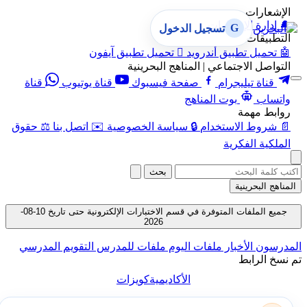
الإشعارات
🔔
إدارة الإشعارات
G
تسجيل الدخول
التطبيقات
🤖
تحميل تطبيق أندرويد

تحميل تطبيق آيفون
التواصل الاجتماعي | المناهج البحرينية
قناة تيليجرام
صفحة فيسبوك
قناة يوتيوب
قناة
واتساب
بوت المناهج
روابط مهمة
📄
شروط الاستخدام
🔒
سياسة الخصوصية
✉️
اتصل بنا
⚖️
حقوق
الملكية الفكرية
بحث
المناهج البحرينية
جميع الملفات المتوفرة في قسم الاختبارات الإلكترونية حتى تاريخ 10-08-
2026
المدرسون
الأخبار
ملفات اليوم
ملفات للمدرس
التقويم المدرسي
تم نسخ الرابط
الأكاديمية
كويزات