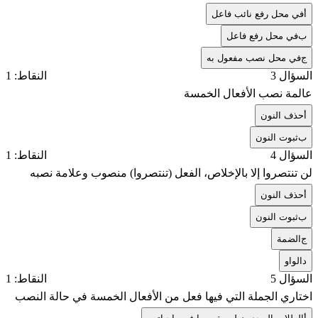
أ
في محل رفع نائب فاعل
ب
في محل رفع فاعل
ج
في محل نصب مفعول به
السؤال 3
النقاط: 1
عالمة نصب الأفعال الخمسة
أ
حذف النون
ب
ثبوت النون
السؤال 4
النقاط: 1
لن تنتصروا إلا بالإخلاص، الفعل (تنتصروا) منصوب وعلامة نصبه
أ
حذف النون
ب
ثبوت النون
ج
الضمة
د
الواو
السؤال 5
النقاط: 1
اختاري الجملة التي فيها فعل من الأفعال الخمسة في حالة النصب