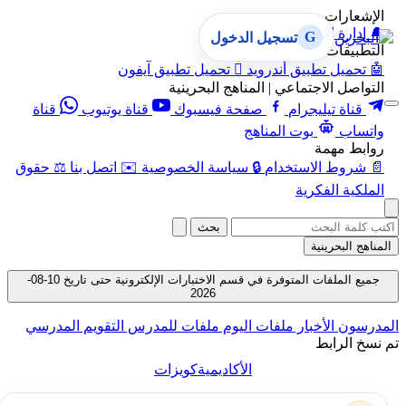
الإشعارات
🔔
إدارة الإشعارات
G
تسجيل الدخول
التطبيقات
🤖
تحميل تطبيق أندرويد

تحميل تطبيق آيفون
التواصل الاجتماعي | المناهج البحرينية
قناة تيليجرام
صفحة فيسبوك
قناة يوتيوب
قناة
واتساب
بوت المناهج
روابط مهمة
📄
شروط الاستخدام
🔒
سياسة الخصوصية
✉️
اتصل بنا
⚖️
حقوق
الملكية الفكرية
بحث
المناهج البحرينية
جميع الملفات المتوفرة في قسم الاختبارات الإلكترونية حتى تاريخ 10-08-
2026
المدرسون
الأخبار
ملفات اليوم
ملفات للمدرس
التقويم المدرسي
تم نسخ الرابط
الأكاديمية
كويزات