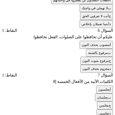
أ
الطلاب المجدون لن يقصروا في واجباتهم
ب
لا تهملي في واجبك
ج
أنت لا تعرفين الحق
د
أنتما تعملان بإخلاص
السؤال 6
النقاط: 1
عليكم أن تحافظوا على الصلوات، الفعل تحافظوا
أ
منصوب بحذف النون
ب
مرفوع بالضمة
ج
مرفوع بثبوت النون
د
مجزوم بحذف النون
السؤال 7
النقاط: 1
الكلمات الآتية من الأفعال الخمسة إلا
أ
يجلسون
ب
يجلسان
ج
يجلسن
د
تجلسين