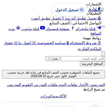
الإشعارات
🔔
إدارة الإشعارات
G
تسجيل الدخول
التطبيقات
🤖
تحميل تطبيق أندرويد

تحميل تطبيق آيفون
التواصل الاجتماعي | الصف السابع
قناة تيليجرام
صفحة فيسبوك
قناة يوتيوب
بوت
المناهج
روابط مهمة
📄
شروط الاستخدام
🔒
سياسة الخصوصية
✉️
اتصل بنا
⚖️
حقوق
الملكية الفكرية
بحث
المناهج البحرينية
جميع الملفات المتوفرة بحسب الصف السابع في مادة لغة عربية بحسب
الفصل الأول حتى تاريخ 10-08-2026
المدرسون
الأخبار
ملفات اليوم
ملفات للمدرس
التقويم المدرسي
تم نسخ الرابط
الأكاديمية
كويزات