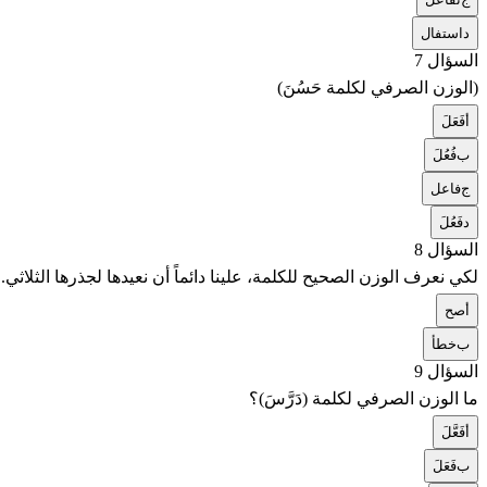
د
استفال
السؤال 7
(الوزن الصرفي لكلمة حَسُنَ)
أ
فَعَلَ
ب
فُعُلَ
ج
فاعل
د
فَعُلَ
السؤال 8
لكي نعرف الوزن الصحيح للكلمة، علينا دائماً أن نعيدها لجذرها الثلاثي.
أ
صح
ب
خطأ
السؤال 9
ما الوزن الصرفي لكلمة (دَرَّسَ)؟
أ
فَعَّلَ
ب
فَعَلَ