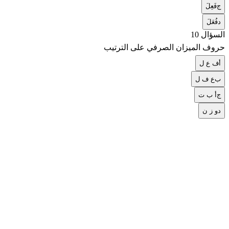
ج
فَعِلَ
د
فُعَلَ
السؤال 10
حروف الميزان الصرفي على الترتيب
أ
ف ع ل
ب
ع ف ل
ج
أ ب ت
د
و ز ن