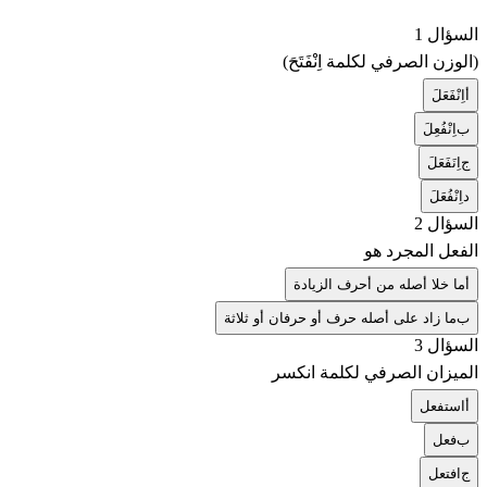
السؤال 1
(الوزن الصرفي لكلمة اِنْفَتَحَ)
أ
اِنْفَعَلَ
ب
اِنْفُعِلَ
ج
اِنَفَعَلَ
د
اِنْفُعَلَ
السؤال 2
الفعل المجرد هو
أ
ما خلا أصله من أحرف الزيادة
ب
ما زاد على أصله حرف أو حرفان أو ثلاثة
السؤال 3
الميزان الصرفي لكلمة انكسر
أ
استفعل
ب
فعل
ج
افتعل