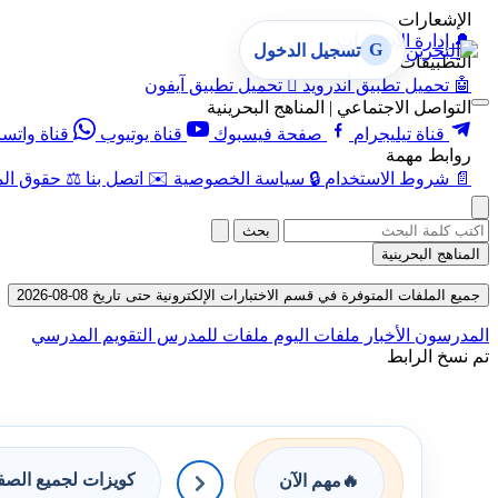
الإشعارات
🔔
إدارة الإشعارات
G
تسجيل الدخول
التطبيقات
🤖
تحميل تطبيق أندرويد

تحميل تطبيق آيفون
التواصل الاجتماعي | المناهج البحرينية
قناة تيليجرام
صفحة فيسبوك
قناة يوتيوب
قناة واتس
روابط مهمة
📄
شروط الاستخدام
🔒
سياسة الخصوصية
✉️
اتصل بنا
⚖️
حقوق الم
بحث
المناهج البحرينية
جميع الملفات المتوفرة في قسم الاختبارات الإلكترونية حتى تاريخ 08-08-2026
المدرسون
الأخبار
ملفات اليوم
ملفات للمدرس
التقويم المدرسي
تم نسخ الرابط
كويزات لجميع الص
🔥
مهم الآن