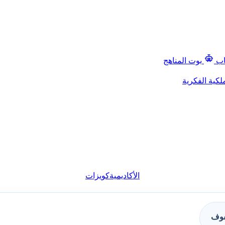
اب
بوت المناهج
لكية الفكرية
الأكاديمية
كويزات
فوف