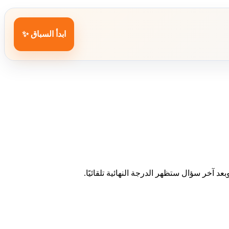
ابدأ السباق ✨
د آخر سؤال ستظهر الدرجة النهائية تلقائيًا.