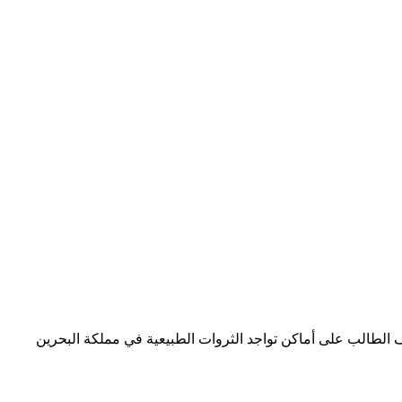
 الطبيعية النفط والغاز 2، وتتجلى قيمة الدرس وأهدافه في تعريف الطالب على أماكن تواجد الثروات الطبيعية في مملكة البحرين