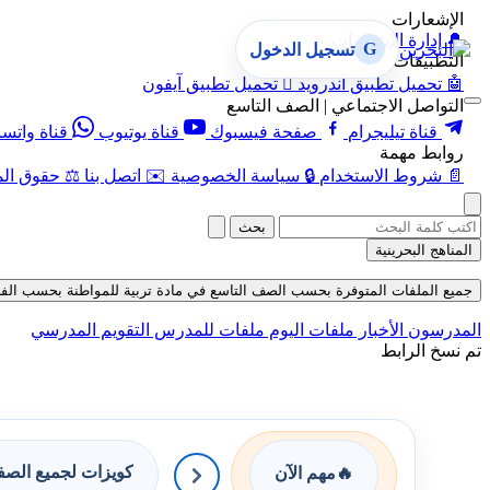
الإشعارات
🔔
إدارة الإشعارات
G
تسجيل الدخول
التطبيقات
🤖
تحميل تطبيق أندرويد

تحميل تطبيق آيفون
التواصل الاجتماعي | الصف التاسع
قناة تيليجرام
صفحة فيسبوك
قناة يوتيوب
قناة واتس
روابط مهمة
📄
شروط الاستخدام
🔒
سياسة الخصوصية
✉️
اتصل بنا
⚖️
حقوق الم
بحث
المناهج البحرينية
جميع الملفات المتوفرة بحسب الصف التاسع في مادة تربية للمواطنة بحسب الفصل الأ
المدرسون
الأخبار
ملفات اليوم
ملفات للمدرس
التقويم المدرسي
تم نسخ الرابط
كويزات لجميع الص
🔥
مهم الآن