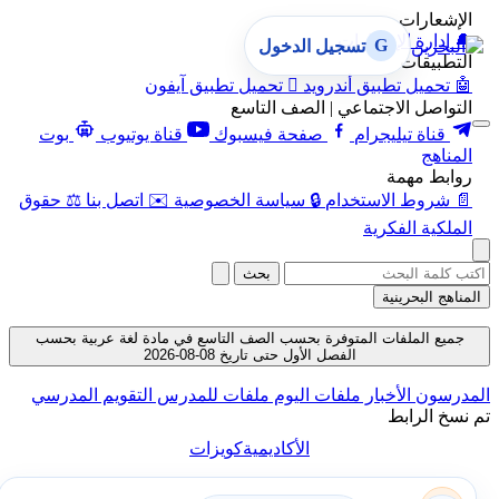
الإشعارات
🔔
إدارة الإشعارات
G
تسجيل الدخول
التطبيقات
🤖
تحميل تطبيق أندرويد

تحميل تطبيق آيفون
التواصل الاجتماعي | الصف التاسع
قناة تيليجرام
صفحة فيسبوك
قناة يوتيوب
بوت
المناهج
روابط مهمة
📄
شروط الاستخدام
🔒
سياسة الخصوصية
✉️
اتصل بنا
⚖️
حقوق
الملكية الفكرية
بحث
المناهج البحرينية
جميع الملفات المتوفرة بحسب الصف التاسع في مادة لغة عربية بحسب
الفصل الأول حتى تاريخ 08-08-2026
المدرسون
الأخبار
ملفات اليوم
ملفات للمدرس
التقويم المدرسي
تم نسخ الرابط
الأكاديمية
كويزات