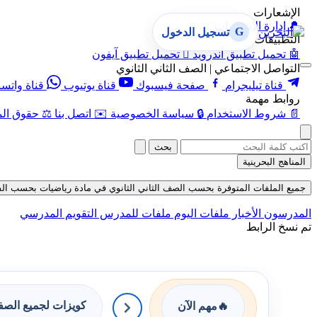
الإشعارات
🔔
إدارة الإشعارات
G
تسجيل الدخول
التطبيقات
🤖
تحميل تطبيق أندرويد

تحميل تطبيق آيفون
التواصل الاجتماعي | الصف الثاني الثانوي
قناة تيليجرام
صفحة فيسبوك
قناة يوتيوب
قناة واتس
روابط مهمة
📄
شروط الاستخدام
🔒
سياسة الخصوصية
✉️
اتصل بنا
⚖️
حقوق الم
بحث
المناهج البحرينية
جميع الملفات المتوفرة بحسب الصف الثاني الثانوي في مادة رياضيات بحسب الفصل الأو
المدرسون
الأخبار
ملفات اليوم
ملفات للمدرس
التقويم المدرسي
تم نسخ الرابط
كويزات لجميع الص
🔥
مهم الآن