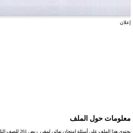
إعلان
معلومات حول الملف
يحتوي هذا الملف على أسئلة امتحان نهائي لمقرر ريض 261 للصف الثاني الثانوي وهي أسئلة امتحان نهاية الفصل الدراسي الأول للعام 2012-2013