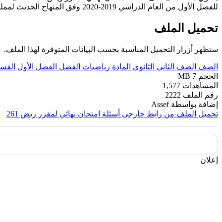
للفصل الأول من العام الدراسي 2019-2020 وفق المنهاج الحديث لمملكة البحرين. ----- مع التمنيات لجميع الطلبة بالنجاح والتفوق.
تحميل الملف
ستظهر أزرار التحميل المناسبة بحسب البيانات المتوفرة لهذا الملف.
الصف
الصف الثاني الثانوي
المادة
رياضيات
الفصل
الفصل الأول
القس
الحجم
7 MB
المشاهدات
1,577
رقم الملف
2222
إضافة بواسطة
Assef
تحميل الملف من رابط خارجي
أسئلة امتحان نهائي لمقرر ريض 261
إعلان