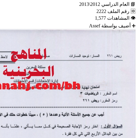
📘
العام الدراسي
2012\2013
🆔
رقم الملف
2222
👁
المشاهدات
1,577
➕
أضيف بواسطة
Assef