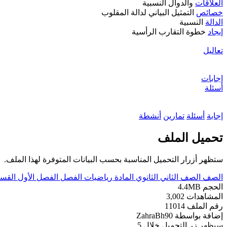
العلاقات
والدوال النسبية
خصائص
التمثيل البياني لدالة المقلوب
الدالة
النسبية
إيجاد
خطوة التقارب الرأسية
تعاليل
إجابات
أسئلة
إجابة
أسئلة
تمارين
أنشطة
تحميل الملف
ستظهر أزرار التحميل المناسبة بحسب البيانات المتوفرة لهذا الملف.
الصف
الصف الثاني الثانوي
المادة
رياضيات
الفصل
الفصل الأول
القس
الحجم
4.4MB
المشاهدات
3,002
رقم الملف
11014
إضافة بواسطة
ZahraBh90
سيظهر زر التحميل خلال
5