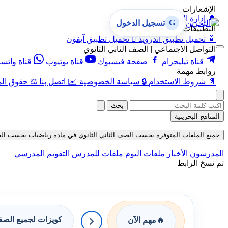
الإشعارات
🔔
إدارة الإشعارات
G
تسجيل الدخول
التطبيقات
🤖
تحميل تطبيق أندرويد

تحميل تطبيق آيفون
التواصل الاجتماعي | الصف الثاني الثانوي
قناة تيليجرام
صفحة فيسبوك
قناة يوتيوب
قناة واتس
روابط مهمة
📄
شروط الاستخدام
🔒
سياسة الخصوصية
✉️
اتصل بنا
⚖️
حقوق الم
بحث
المناهج البحرينية
جميع الملفات المتوفرة بحسب الصف الثاني الثانوي في مادة رياضيات بحسب الفصل الأ
المدرسون
الأخبار
ملفات اليوم
ملفات للمدرس
التقويم المدرسي
تم نسخ الرابط
كويزات لجميع الص
🔥
مهم الآن