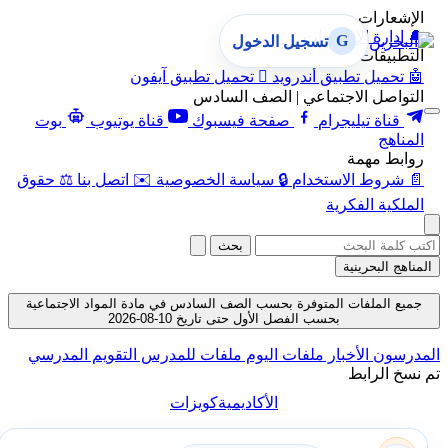
الإشعارات
🔔
إدارة الإشعارات
G
تسجيل الدخول
التطبيقات
🤖
تحميل تطبيق أندرويد

تحميل تطبيق آيفون
التواصل الاجتماعي | الصف السادس
قناة تيليجرام
صفحة فيسبوك
قناة يوتيوب
بوت
المناهج
روابط مهمة
📄
شروط الاستخدام
🔒
سياسة الخصوصية
✉️
اتصل بنا
⚖️
حقوق
الملكية الفكرية
بحث
المناهج البحرينية
جميع الملفات المتوفرة بحسب الصف السادس في مادة المواد الاجتماعية
بحسب الفصل الأول حتى تاريخ 10-08-2026
المدرسون
الأخبار
ملفات اليوم
ملفات للمدرس
التقويم المدرسي
تم نسخ الرابط
الأكاديمية
كويزات