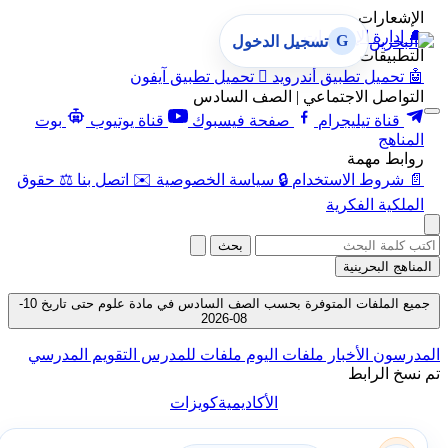
الإشعارات
🔔
إدارة الإشعارات
G
تسجيل الدخول
التطبيقات
🤖
تحميل تطبيق أندرويد

تحميل تطبيق آيفون
التواصل الاجتماعي | الصف السادس
قناة تيليجرام
صفحة فيسبوك
قناة يوتيوب
بوت
المناهج
روابط مهمة
📄
شروط الاستخدام
🔒
سياسة الخصوصية
✉️
اتصل بنا
⚖️
حقوق
الملكية الفكرية
بحث
المناهج البحرينية
جميع الملفات المتوفرة بحسب الصف السادس في مادة علوم حتى تاريخ 10-
08-2026
المدرسون
الأخبار
ملفات اليوم
ملفات للمدرس
التقويم المدرسي
تم نسخ الرابط
الأكاديمية
كويزات