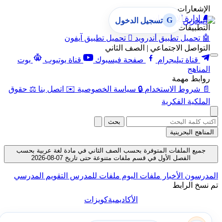
الإشعارات
🔔
إدارة الإشعارات
G
تسجيل الدخول
التطبيقات
🤖
تحميل تطبيق أندرويد

تحميل تطبيق آيفون
التواصل الاجتماعي | الصف الثاني
قناة تيليجرام
صفحة فيسبوك
قناة يوتيوب
بوت
المناهج
روابط مهمة
📄
شروط الاستخدام
🔒
سياسة الخصوصية
✉️
اتصل بنا
⚖️
حقوق
الملكية الفكرية
بحث
المناهج البحرينية
جميع الملفات المتوفرة بحسب الصف الثاني في مادة لغة عربية بحسب
الفصل الأول في قسم ملفات متنوعة حتى تاريخ 07-08-2026
المدرسون
الأخبار
ملفات اليوم
ملفات للمدرس
التقويم المدرسي
تم نسخ الرابط
الأكاديمية
كويزات