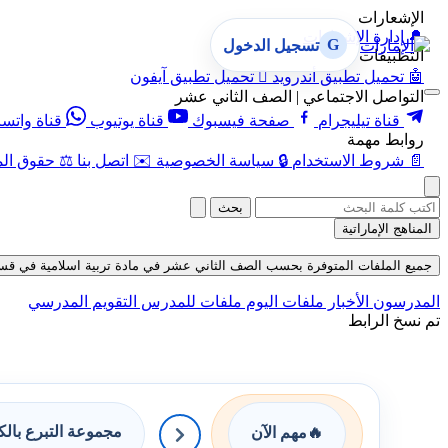
الإشعارات
🔔
إدارة الإشعارات
G
تسجيل الدخول
التطبيقات
🤖
تحميل تطبيق أندرويد

تحميل تطبيق آيفون
التواصل الاجتماعي | الصف الثاني عشر
قناة تيليجرام
صفحة فيسبوك
قناة يوتيوب
قناة واتس
روابط مهمة
📄
شروط الاستخدام
🔒
سياسة الخصوصية
✉️
اتصل بنا
⚖️
حقوق الم
بحث
المناهج الإماراتية
جميع الملفات المتوفرة بحسب الصف الثاني عشر في مادة تربية اسلامية في قسم الاختبارا
المدرسون
الأخبار
ملفات اليوم
ملفات للمدرس
التقويم المدرسي
تم نسخ الرابط
مجموعة التبرع بال
🔥
مهم الآن