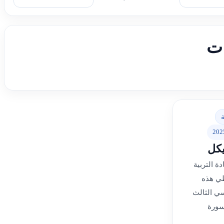
ات
ة
202
يكل
ة التربية
طي هذه
ي الثالث
 سورة