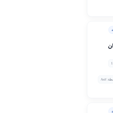
ة
ان
: Asif
ة