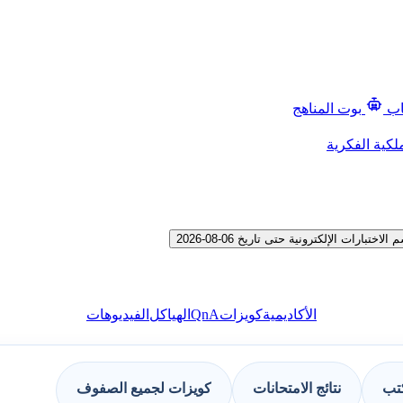
اب
بوت المناهج
لكية الفكرية
ت الإلكترونية حتى تاريخ 06-08-2026
QnA
الأكاديمية
كويزات
الهياكل
الفيديوهات
كتب
نتائج الامتحانات
كويزات لجميع الصفوف