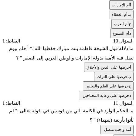
أ
أم الإمارات
ب
أم العطاء
ج
أم العرب
د
أم الشيوخ
السؤال 10
النقاط: 1
ما دلالة قول الشيخة فاطمة بنت مبارك حفظها الله :" أحلم بيوم
تصل فيه الأمية بدولة الإمارات والوطن العربي إلى الصفر " ؟
أ
حرصها على الدين والأخلاق
ب
حرصها على التراث
ج
حرصها على العلم والتعليم
د
حرصها على رعاية المحتاجين
السؤال 11
النقاط: 1
ما الحكم الوارد في الكلمة التي بين قوسين في قوله تعالى :" لم
يأتوا بأربعة (شهداء) " ؟
أ
مد واجب متصل