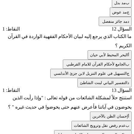
ب
مد بدل
ج
مد عوض
د
مد جائز منفصل
السؤال 12
النقاط: 1
ما الكتاب الذي يرجع إليه لبيان الأحكام الفقهية الواردة في القرآن
الكريم ؟
أ
البحر المحيط لأبي حيان
ب
الجامع لأحكام القرآن للامام القرطبي
ج
التسهيل في علوم التنزيل لابن جزئ الأندلسي
د
التفسير البياني لبنت الشاطئ
السؤال 13
النقاط: 1
استنتج حلاً لمشكلة الشائعات من قوله تعالى : "وإذا رأيت الذين
يخوضون في آياتنا فأعرض عنهم حتى يخوضوا في حديث غيره " ؟
أ
إحسان الظن بالآخرين
ب
عدم رفض نقل وترويج الشائعات