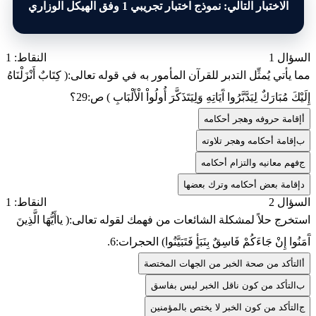
الاختبار التالي: نموذج اختبار تجريبي 1 وفق الهيكل الوزاري
السؤال 1
النقاط: 1
مما يأتي يُمثِّل التدبر للقرآن المأمور به في قوله تعالى:( كِتَابٌ أَنْزَلْنَاهُ
إِلَيْكَ مُبَارَكٌ لِيَدَّبَّرُوا آَيَاتِهِ وَلِيَتَذَكَّرَ أُولُواْ الْأَلْبَابِ ) ص:29؟
أ
إقامة حروفه وهجر أحكامه
ب
إقامة أحكامه وهجر تلاوته
ج
فهم معانيه والتزام أحكامه
د
إقامة بعض أحكامه وترك بعضها
السؤال 2
النقاط: 1
استخرج حلاً لمشكلة الشائعات من فهمك لقوله تعالى:( ياأَيُّهَا الَّذِينَ
آَمَنُوا إِنْ جَاءَكُمْ فَاسِقٌ بِنَبَأٍ فَتَبَيَّنُوا) الحجرات:6.
أ
التأكد من صحة الخبر من الجهات المختصة
ب
التأكد من كون ناقل الخبر ليس بفاسق
ج
التأكد من كون الخبر لا يختص بالمؤمنين