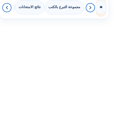
مجموعة التبرع بالكتب
نتائج الامتحانات
كويزات 
🔥