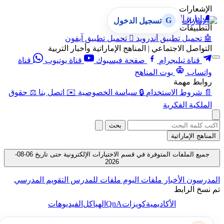
الإشعارات
🔔
إدارة الإشعارات
G
تسجيل الدخول
التطبيقات
🤖
تحميل تطبيق أندرويد

تحميل تطبيق آيفون
التواصل الاجتماعي | المناهج الإماراتية وأخبار التربية
قناة تيليجرام
صفحة فيسبوك
قناة يوتيوب
قناة
واتساب
بوت المناهج
روابط مهمة
📄
شروط الاستخدام
🔒
سياسة الخصوصية
✉️
اتصل بنا
⚖️
حقوق
الملكية الفكرية
بحث
المناهج الإماراتية
جميع الملفات المتوفرة في قسم الاختبارات الإلكترونية حتى تاريخ 06-08-
2026
المدرسون
الأخبار
ملفات اليوم
ملفات للمدرس
التقويم المدرسي
تم نسخ الرابط
QnA
الأكاديمية
كويزات
الهياكل
الفيديوهات