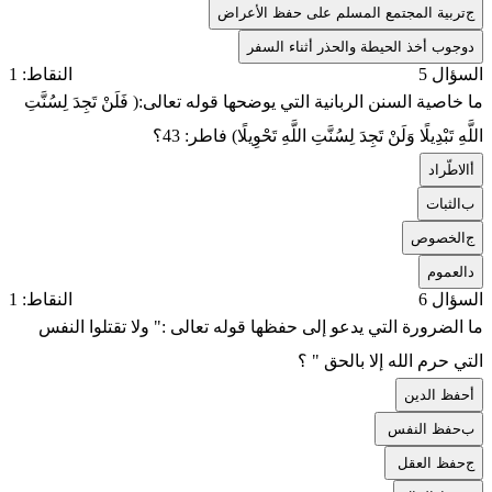
ج
تربية المجتمع المسلم على حفظ الأعراض
د
وجوب أخذ الحيطة والحذر أثناء السفر
السؤال 5
النقاط: 1
ما خاصية السنن الربانية التي يوضحها قوله تعالى:( فَلَنْ تَجِدَ لِسُنَّتِ
اللَّهِ تَبْدِيلًا وَلَنْ تَجِدَ لِسُنَّتِ اللَّهِ تَحْوِيلًا) فاطر: 43؟
أ
الاطّراد
ب
الثبات
ج
الخصوص
د
العموم
السؤال 6
النقاط: 1
ما الضرورة التي يدعو إلى حفظها قوله تعالى :" ولا تقتلوا النفس
التي حرم الله إلا بالحق " ؟
أ
حفظ الدين
ب
حفظ النفس
ج
حفظ العقل