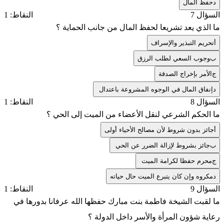
د
حفظ المال
السؤال 7
النقاط: 1
ما الذي يعد تشريعا لحفظ المال من جانب الحماية ؟
أ
تحريم التبذير والإسراف
ب
وجوب السعي لطلب الرزق
ج
الأمر بإخراج الصدقة
د
إنفاق المال في الوجوه المشروعة باعتدال
السؤال 8
النقاط: 1
ما الحكم الشرعي لنقل الأعضاء من الميت إلى الحي ؟
أ
جائز بدون شروط لأن مصالح الأحياء أولى
ب
جائز بشروط لإزالة الضرر عن الحي
ج
محرم حفظا لكرامة الميت
د
مكروه وإن كان يتبرع الميت حال حياته
السؤال 9
النقاط: 1
ما لقبت الشيخة فاطمة بنت مبارك حفظها الله عرفانا بدورها في
رعاية شؤون المرأة والأسر داخل الدولة ؟