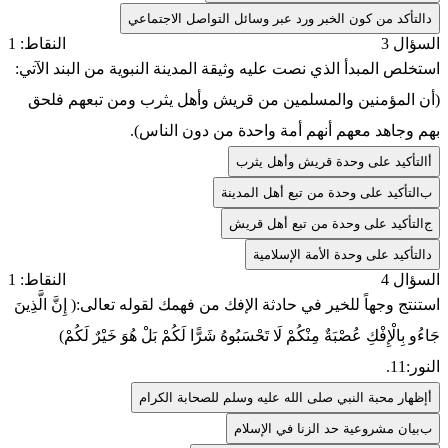
د
التأكد من كون الخبر ورد عبر وسائل التواصل الاجتماعي
السؤال 3
النقاط: 1
استخلص المبدأ الذي نصت عليه وثيقة المدينة النبوية من البند الآتي:
(أن المؤمنين والمسلمين من قريش وأهل يثرب ومن تبعهم فلحق
بهم وجاهد معهم أنهم أمة واحدة من دون الناس).
أ
التأكيد على وحدة قريش وأهل يثرب
ب
التأكيد على وحدة من تبع أهل المدينة
ج
التأكيد على وحدة من تبع أهل قريش
د
التأكيد على وحدة الأمة الإسلامية
السؤال 4
النقاط: 1
استنتج وجهاً للخير في حادثة الإفك من فهمك لقوله تعالى:( إِنَّ الَّذِينَ
جَاءُو بِالْإِفْكِ عُصْبَةٌ مِنْكُمْ لَا تَحْسَبُوهُ شَرًّا لَكُمْ بَلْ هُوَ خَيْرٌ لَكُمْ)
النور:11.
أ
إظهار محبة النبي صلى الله عليه وسلم للصحابة الكرام
ب
بيان مشروعية حد الزنا في الإسلام