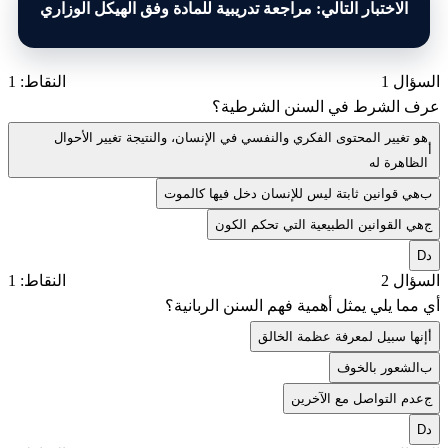
الاختبار التالي: مراجعة تدريبية للمادة وفق الهيكل الوزاري
السؤال 1
النقاط: 1
عرف الشرط في السنن الشرطية؟
هو تغيير المحتوى الفكري والنفسي في الإنسان، والنتيجة تغيير الأحوال
أ
الظاهرة له
ب
هي قوانين ثابتة ليس للإنسان دخل فيها كالموت
ج
هي القوانين الطبيعية التي تحكم الكون
د
D
السؤال 2
النقاط: 1
أي مما يلي يمثل أهمية فهم السنن الربانية؟
أ
إنها سبيل لمعرفة عظمة الخالق
ب
الشعور بالخوف
ج
عدم التواصل مع الآخرين
د
D