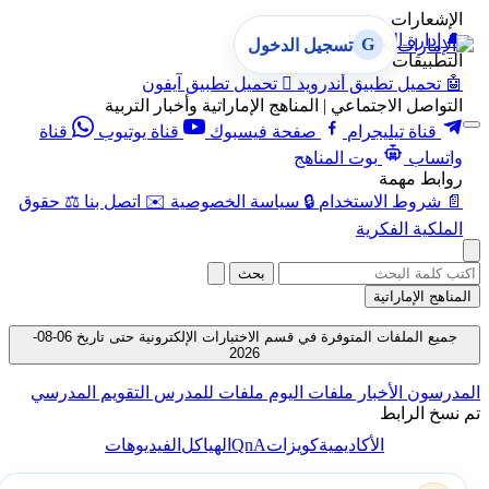
الإشعارات
🔔
إدارة الإشعارات
G
تسجيل الدخول
التطبيقات
🤖
تحميل تطبيق أندرويد

تحميل تطبيق آيفون
التواصل الاجتماعي | المناهج الإماراتية وأخبار التربية
قناة تيليجرام
صفحة فيسبوك
قناة يوتيوب
قناة
واتساب
بوت المناهج
روابط مهمة
📄
شروط الاستخدام
🔒
سياسة الخصوصية
✉️
اتصل بنا
⚖️
حقوق
الملكية الفكرية
بحث
المناهج الإماراتية
جميع الملفات المتوفرة في قسم الاختبارات الإلكترونية حتى تاريخ 06-08-
2026
المدرسون
الأخبار
ملفات اليوم
ملفات للمدرس
التقويم المدرسي
تم نسخ الرابط
QnA
الأكاديمية
كويزات
الهياكل
الفيديوهات