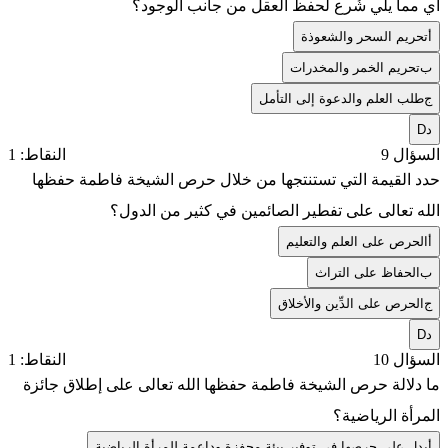
أي مما يلي شُرع لحفظ العقل من جانب الوجود؟
أ
تحريم السحر والشعوذة
ب
تحريم الخمر والمخدرات
ج
طلب العلم والدعوة إلى التأمل
د
D
السؤال 9
النقاط: 1
حدد القيمة التي تستنتجها من خلال حرص الشيخة فاطمة حفظها
الله تعالى على تفطير الصائمين في كثير من الدول؟
أ
الحرص على العلم والتعليم
ب
الحفاظ على التراث
ج
الحرص على الدِّين والأخلاق
د
D
السؤال 10
النقاط: 1
ما دلالة حرص الشيخة فاطمة حفظها الله تعالى على إطلاق جائزة
المرأة الرياضية؟
أ
يدل على حرصها في توفير بيئة محفزة وداعمة للمرأة الرياضية