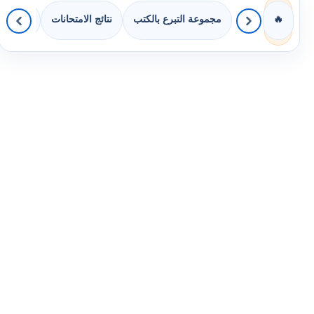
مجموعة التبرع بالكتب
نتائج الامتحانات
كويزات 
🔥