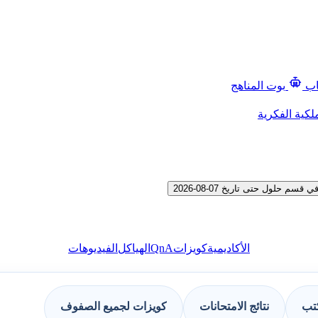
اب
بوت المناهج
لكية الفكرية
لول حتى تاريخ 07-08-2026
QnA
الأكاديمية
كويزات
الهياكل
الفيديوهات
كتب
نتائج الامتحانات
كويزات لجميع الصفوف