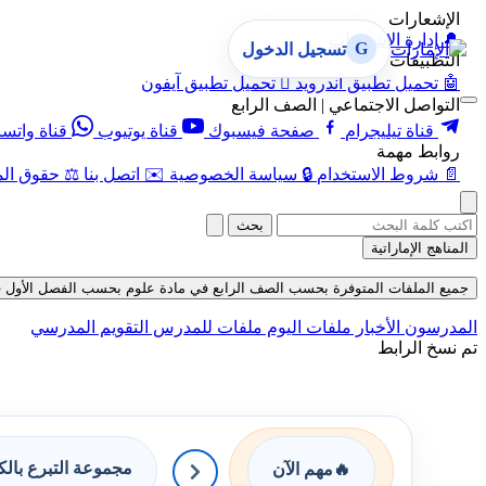
الإشعارات
🔔
إدارة الإشعارات
G
تسجيل الدخول
التطبيقات
🤖
تحميل تطبيق أندرويد

تحميل تطبيق آيفون
التواصل الاجتماعي | الصف الرابع
قناة تيليجرام
صفحة فيسبوك
قناة يوتيوب
قناة واتس
روابط مهمة
📄
شروط الاستخدام
🔒
سياسة الخصوصية
✉️
اتصل بنا
⚖️
حقوق الم
بحث
المناهج الإماراتية
جميع الملفات المتوفرة بحسب الصف الرابع في مادة علوم بحسب الفصل الأول في قسم ح
المدرسون
الأخبار
ملفات اليوم
ملفات للمدرس
التقويم المدرسي
تم نسخ الرابط
مجموعة التبرع بال
🔥
مهم الآن