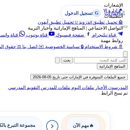
الإشعارات
🔔
إدارة الإشعارات
G
تسجيل الدخول
التطبيقات
🤖
تحميل تطبيق أندرويد

تحميل تطبيق آيفون
التواصل الاجتماعي | المناهج الإماراتية وأخبار التربية
قناة تيليجرام
صفحة فيسبوك
قناة يوتيوب
قناة واتس
روابط مهمة
📄
شروط الاستخدام
🔒
سياسة الخصوصية
✉️
اتصل بنا
⚖️
حقوق الم
بحث
المناهج الإماراتية
جميع الملفات المتوفرة في الإمارات حتى تاريخ 05-08-2026
المدرسون
الأخبار
ملفات اليوم
ملفات للمدرس
التقويم المدرسي
تم نسخ الرابط
مجموعة التبرع بال
🔥
مهم الآن