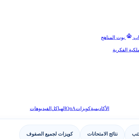
اب
بوت المناهج
لكية الفكرية
QnA
الأكاديمية
كويزات
الهياكل
الفيديوهات
كتب
نتائج الامتحانات
كويزات لجميع الصفوف