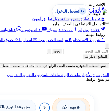
الإشعارات
🔔
إدارة الإشعارات
G
تسجيل الدخول
التطبيقات
🤖
تحميل تطبيق أندرويد

تحميل تطبيق آيفون
التواصل الاجتماعي | الصف الرابع
قناة تيليجرام
صفحة فيسبوك
قناة يوتيوب
قناة واتس
روابط مهمة
📄
شروط الاستخدام
🔒
سياسة الخصوصية
✉️
اتصل بنا
⚖️
حقوق الم
بحث
المناهج الإماراتية
جميع الملفات المتوفرة بحسب الصف الرابع في مادة اجتماعيات بحسب الفصل الأول في
المدرسون
الأخبار
ملفات اليوم
ملفات للمدرس
التقويم المدرسي
تم نسخ الرابط
مجموعة التبرع بال
🔥
مهم الآن