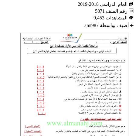
📘
العام الدراسي
2018-2019
🆔
رقم الملف
5871
👁
المشاهدات
9,453
➕
أضيف بواسطة
aml987