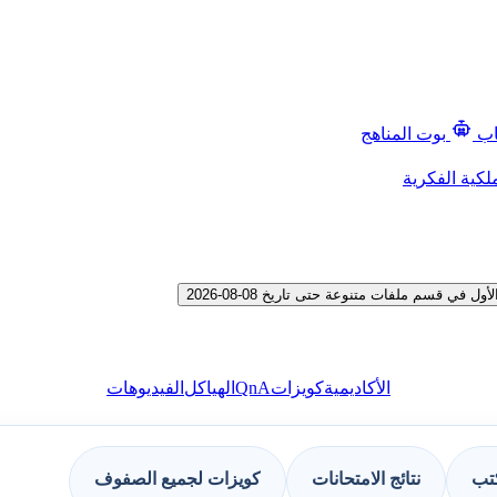
اب
بوت المناهج
لكية الفكرية
 قسم ملفات متنوعة حتى تاريخ 08-08-2026
QnA
الأكاديمية
كويزات
الهياكل
الفيديوهات
كتب
نتائج الامتحانات
كويزات لجميع الصفوف