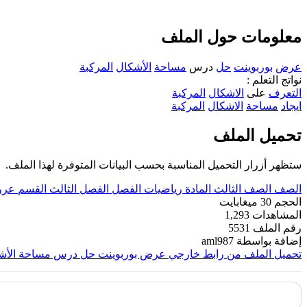
معلومات حول الملف
عرض
بوربوينت
حل
درس
مساحة
الأشكال
المركبة
نواتج التعلم :
التعرف
على
الاشكال
المركبة
ايجاد
مساحة
الاشكال
المركبة
تحميل الملف
ستظهر أزرار التحميل المناسبة بحسب البيانات المتوفرة لهذا الملف.
الصف
الصف الثالث
المادة
رياضيات
الفصل
الفصل الثالث
القسم
عرو
الحجم
30 ميغابايت
المشاهدات
1,293
رقم الملف
5531
إضافة بواسطة
aml987
تحميل الملف من رابط خارجي
عرض بوربوينت حل درس مساحة الأشك