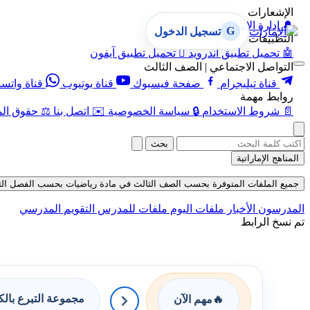
الإشعارات
🔔
إدارة الإشعارات
G
تسجيل الدخول
التطبيقات
🤖
تحميل تطبيق أندرويد

تحميل تطبيق آيفون
التواصل الاجتماعي | الصف الثالث
قناة تيليجرام
صفحة فيسبوك
قناة يوتيوب
قناة واتس
روابط مهمة
📄
شروط الاستخدام
🔒
سياسة الخصوصية
✉️
اتصل بنا
⚖️
حقوق الم
بحث
المناهج الإماراتية
جميع الملفات المتوفرة بحسب الصف الثالث في مادة رياضيات بحسب الفصل الثالث في
المدرسون
الأخبار
ملفات اليوم
ملفات للمدرس
التقويم المدرسي
تم نسخ الرابط
مجموعة التبرع بال
🔥
مهم الآن