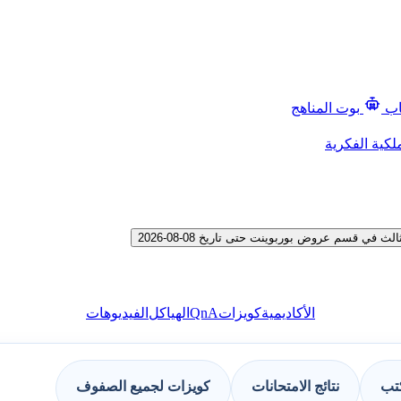
اب
بوت المناهج
لكية الفكرية
 قسم عروض بوربوينت حتى تاريخ 08-08-2026
QnA
الأكاديمية
كويزات
الهياكل
الفيديوهات
كتب
نتائج الامتحانات
كويزات لجميع الصفوف