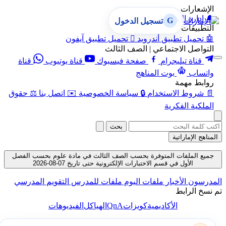
الإشعارات
🔔
إدارة الإشعارات
G
تسجيل الدخول
التطبيقات
🤖
تحميل تطبيق أندرويد

تحميل تطبيق آيفون
التواصل الاجتماعي | الصف الثالث
قناة تيليجرام
صفحة فيسبوك
قناة يوتيوب
قناة
واتساب
بوت المناهج
روابط مهمة
📄
شروط الاستخدام
🔒
سياسة الخصوصية
✉️
اتصل بنا
⚖️
حقوق
الملكية الفكرية
بحث
المناهج الإماراتية
جميع الملفات المتوفرة بحسب الصف الثالث في مادة علوم بحسب الفصل
الأول في قسم الاختبارات الإلكترونية حتى تاريخ 07-08-2026
المدرسون
الأخبار
ملفات اليوم
ملفات للمدرس
التقويم المدرسي
تم نسخ الرابط
QnA
الأكاديمية
كويزات
الهياكل
الفيديوهات