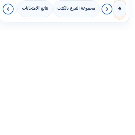
مجموعة التبرع بالكتب
نتائج الامتحانات
كويزات 
🔥