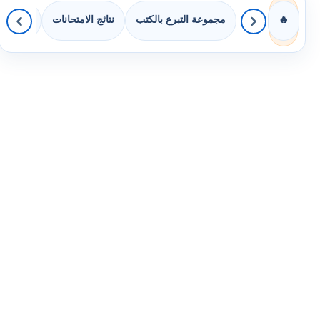
مجموعة التبرع بالكتب
نتائج الامتحانات
كويزات 
🔥