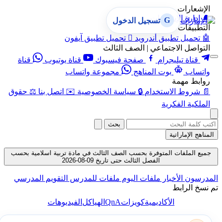
الإشعارات
🔔
إدارة الإشعارات
G
تسجيل الدخول
التطبيقات
🤖
تحميل تطبيق أندرويد

تحميل تطبيق آيفون
التواصل الاجتماعي | الصف الثالث
قناة تيليجرام
صفحة فيسبوك
قناة يوتيوب
قناة
واتساب
بوت المناهج
مجموعة واتساب
روابط مهمة
📄
شروط الاستخدام
🔒
سياسة الخصوصية
✉️
اتصل بنا
⚖️
حقوق
الملكية الفكرية
بحث
المناهج الإماراتية
جميع الملفات المتوفرة بحسب الصف الثالث في مادة تربية اسلامية بحسب
الفصل الثالث حتى تاريخ 09-08-2026
المدرسون
الأخبار
ملفات اليوم
ملفات للمدرس
التقويم المدرسي
تم نسخ الرابط
QnA
الأكاديمية
كويزات
الهياكل
الفيديوهات