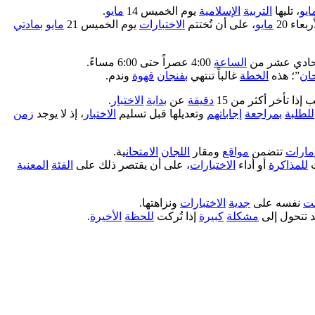
ايو
، تليها
التربية
الإسلامية
يوم الخميس 14
مايو
.
بعاء 20
مايو
، على أن تُختتم
الاختبارات
يوم الخميس 21
مايو
بمادتي
لحادي عشر من
الساعة
4:00 عصراً حتى 6:00 مساءً.
حان
”؛ هذه
الخطة
غالباً تنتهي
بفنجان
قهوة
وندم.
إذا تأخر أكثر من 15
دقيقة
عن
بداية
الاختبار
.
للطلبة
بمراجعة
إجاباتهم
وتعديلها قبل تسليم
الاختبار
، إذ لا يوجد
زمن
إمارات
تتضمن
مواقع
ومقار
اللجان
الامتحان
ية.
للمذاكرة
أو أداء
الاختبارات
، على أن يقتصر ذلك على
الفئة
المعنية
قت
نفسه على
جدية
الاختبارات
ونزاهتها.
 تتحول إلى
مشكلة
كبيرة
إذا تُركت
للحظة
الأخيرة
.