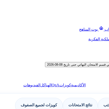
اب
بوت المناهج
لكية الفكرية
متحان النهائي حتى تاريخ 08-08-2026
QnA
الأكاديمية
كويزات
الهياكل
الفيديوهات
كتب
نتائج الامتحانات
كويزات لجميع الصفوف