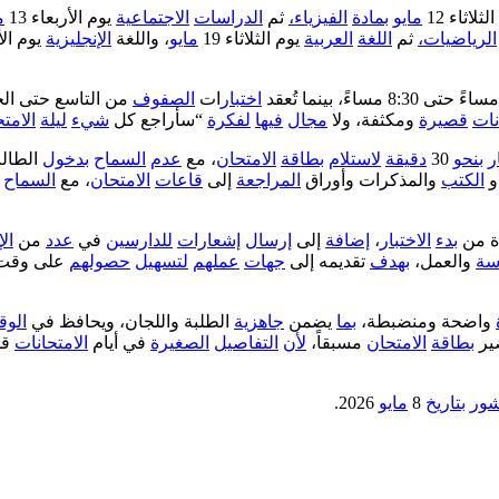
ثلاثاء 12
مايو
بمادة
الفيزياء،
ثم
الدراسات
الاجتماعية
يوم الأربعاء 13
م
الرياضيات،
ثم
اللغة
العربية
يوم الثلاثاء 19
مايو
، واللغة
الإنجليزية
يوم الأر
اختبار
ات
الصفوف
من التاسع حتى ا
نات
قصيرة
ومكثفة، ولا
مجال
فيها
لفكرة
“سأراجع كل
شيء
ليلة
الامت
ر
بنحو
30
دقيقة
لاستلام
بطاقة
الامتحان
، مع
عدم
السماح
بدخول
الطالب 
و
الكتب
والمذكرات وأوراق
المراجعة
إلى
قاعات
الامتحان
، مع
السماح
ة من
بدء
الاختبار
،
إضافة
إلى
إرسال
إشعارات
للدارسين
في
عدد
من
ال
سة
والعمل،
بهدف
تقديمه إلى
جهات
عملهم
لتسهيل
حصولهم
على وقت
واضحة ومنضبطة،
بما
يضمن
جاهزية
الطلبة واللجان، ويحافظ في
الو
ير
بطاقة
الامتحان
مسبقاً،
لأن
التفاصيل
الصغيرة
في أيام
الامتحانات
قد
ور
بتاريخ
8
مايو
2026.