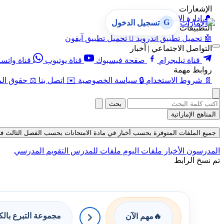
الإشعارات
🔔
إدارة الإشعارات
G
تسجيل الدخول
التطبيقات
🤖
تحميل تطبيق أندرويد

تحميل تطبيق آيفون
التواصل الاجتماعي | أخبار
قناة تيليجرام
صفحة فيسبوك
قناة يوتيوب
قناة واتس
روابط مهمة
📄
شروط الاستخدام
🔒
سياسة الخصوصية
✉️
اتصل بنا
⚖️
حقوق الم
بحث
المناهج الإماراتية
جميع الملفات المتوفرة بحسب أخبار في مادة الامتحانات بحسب الفصل الثالث في قسم الا
المدرسون
الأخبار
ملفات اليوم
ملفات للمدرس
التقويم المدرسي
تم نسخ الرابط
مجموعة التبرع بال
🔥
مهم الآن