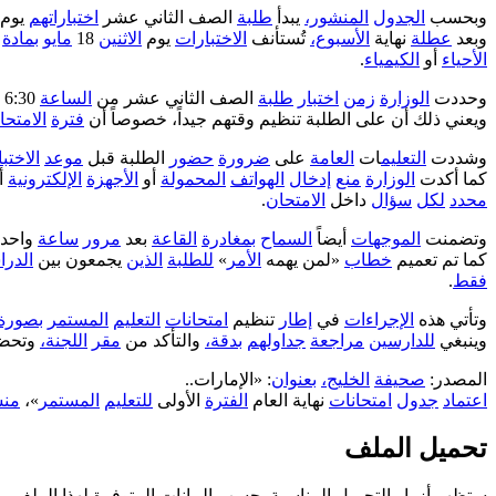
وبحسب
الجدول
المنشور،
يبدأ
طلبة
الصف الثاني عشر
اختباراتهم
يوم ال
وبعد
عطلة
نهاية
الأسبوع،
تُستأنف
الاختبارات
يوم
الاثنين
18
مايو
بمادة
الأحياء
أو
الكيمياء
.
وحددت
الوزارة
زمن
اختبار
طلبة
الصف الثاني عشر من
الساعة
6:30 مساءً حتى 8:30 مساءً، بينما تُعقد
ويعني ذلك أن على الطلبة تنظيم وقتهم جيداً، خصوصاً أن
فترة
الامتحا
وشددت
التعليم
ات
العامة
على
ضرورة
حضور
الطلبة قبل
موعد
الاختبا
كما أكدت
الوزارة
منع
إدخال
الهواتف
المحمولة
أو
الأجهزة
الإلكترونية
أ
محدد
لكل
سؤال
داخل
الامتحان
.
وتضمنت
الموجهات
أيضاً
السماح
بمغادرة
القاعة
بعد
مرور
ساعة
واحد
كما تم تعميم
خطاب
«لمن يهمه
الأمر
»
للطلبة
الذين
يجمعون بين
الدرا
فقط
.
وتأتي هذه
الإجراءات
في
إطار
تنظيم
امتحانات
التعليم
المستمر
بصورة
وينبغي
للدارسين
مراجعة
جداولهم
بدقة،
والتأكد من
مقر
اللجنة،
وتحض
المصدر:
صحيفة
الخليج،
بعنوان
: «الإمارات..
اعتماد
جدول
امتحانات
نهاية العام
الفترة
الأولى
للتعليم
المستمر
»،
منش
تحميل الملف
ستظهر أزرار التحميل المناسبة بحسب البيانات المتوفرة لهذا الملف.