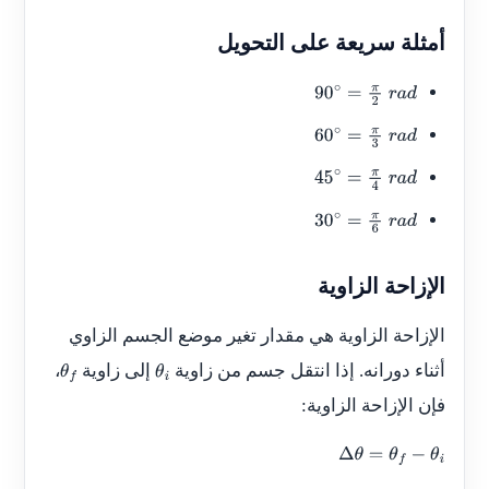
أمثلة سريعة على التحويل
90
∘
=
π
2
r
a
d
60
∘
=
π
3
r
a
d
45
∘
=
π
4
r
a
d
30
∘
=
π
6
r
a
d
الإزاحة الزاوية
الإزاحة الزاوية هي مقدار تغير موضع الجسم الزاوي
أثناء دورانه. إذا انتقل جسم من زاوية
إلى زاوية
،
θ
f
θ
i
فإن الإزاحة الزاوية:
Δ
θ
=
θ
f
−
θ
i