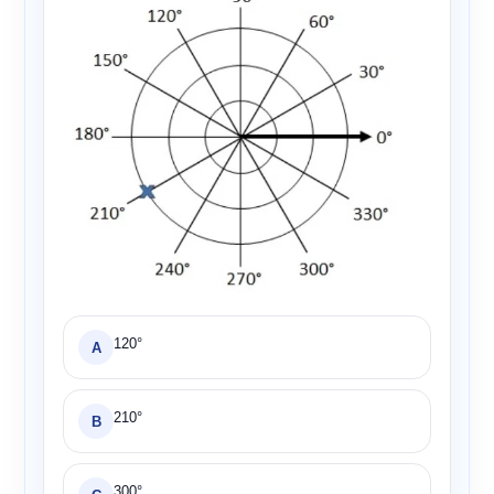
120°
A
210°
B
300°