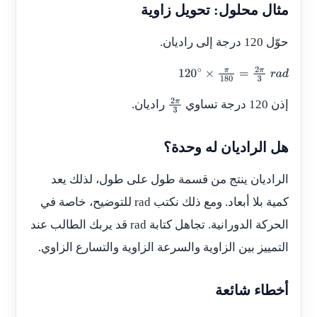
مثال محلول: تحويل زاوية
حوّل 120 درجة إلى راديان.
120
∘
×
π
180
=
2
π
3
r
a
d
إذن 120 درجة تساوي
راديان.
2
π
3
هل الراديان له وحدة؟
الراديان ينتج من قسمة طول على طول، لذلك يعد
كمية بلا أبعاد. ومع ذلك نكتب rad للتوضيح، خاصة في
الحركة الدورانية. تجاهل كتابة rad قد يربك الطالب عند
التمييز بين الزاوية والسرعة الزاوية والتسارع الزاوي.
أخطاء شائعة