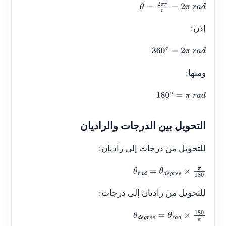
θ
=
2
π
r
r
=
2
π
r
a
d
إذن:
360
∘
=
2
π
r
a
d
ومنها:
180
∘
=
π
r
a
d
التحويل بين الدرجات والراديان
للتحويل من درجات إلى راديان:
θ
r
a
d
=
θ
d
e
g
r
e
e
×
π
180
للتحويل من راديان إلى درجات:
θ
d
e
g
r
e
e
=
θ
r
a
d
×
180
π