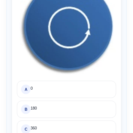
0
A
180
B
360
C