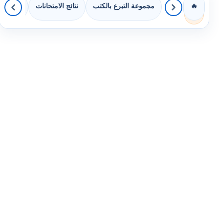
مجموعة التبرع بالكتب
نتائج الامتحانات
كويزات 
🔥