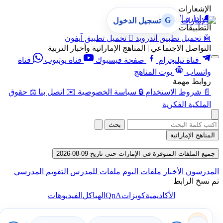
الإشعارات
🔔
إدارة الإشعارات
G
تسجيل الدخول
التطبيقات
🤖
تحميل تطبيق أندرويد

تحميل تطبيق آيفون
التواصل الاجتماعي | المناهج الإماراتية وأخبار التربية
قناة تيليجرام
صفحة فيسبوك
قناة يوتيوب
قناة
واتساب
بوت المناهج
روابط مهمة
📄
شروط الاستخدام
🔒
سياسة الخصوصية
✉️
اتصل بنا
⚖️
حقوق
الملكية الفكرية
بحث
المناهج الإماراتية
جميع الملفات المتوفرة في الإمارات حتى تاريخ 09-08-2026
المدرسون
الأخبار
ملفات اليوم
ملفات للمدرس
التقويم المدرسي
تم نسخ الرابط
QnA
الأكاديمية
كويزات
الهياكل
الفيديوهات