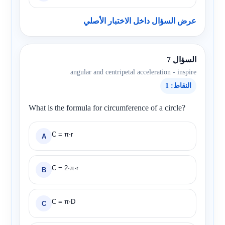
عرض السؤال داخل الاختبار الأصلي
السؤال 7
angular and centripetal acceleration - inspire
النقاط: 1
What is the formula for circumference of a circle?
C = π⋅r
A
C = 2⋅π⋅r
B
C = π⋅D
C