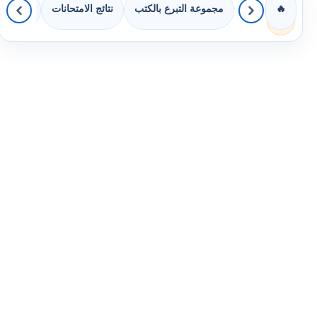
مجموعة التبرع بالكتب
نتائج الامتحانات
كويزات 
🔥