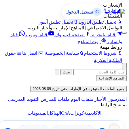
الإشعارات
🔔
إدارة الإشعارات
G
تسجيل الدخول
التطبيقات
🤖
تحميل تطبيق أندرويد

تحميل تطبيق آيفون
التواصل الاجتماعي | المناهج الإماراتية وأخبار التربية
قناة تيليجرام
صفحة فيسبوك
قناة يوتيوب
قناة
واتساب
بوت المناهج
روابط مهمة
📄
شروط الاستخدام
🔒
سياسة الخصوصية
✉️
اتصل بنا
⚖️
حقوق
الملكية الفكرية
بحث
المناهج الإماراتية
جميع الملفات المتوفرة في الإمارات حتى تاريخ 09-08-2026
المدرسون
الأخبار
ملفات اليوم
ملفات للمدرس
التقويم المدرسي
تم نسخ الرابط
QnA
الأكاديمية
كويزات
الهياكل
الفيديوهات