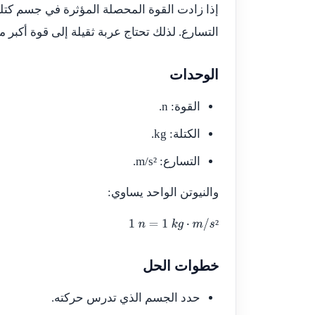
إذا زادت القوة المحصلة المؤثرة في جسم كتلته 
التسارع. لذلك تحتاج عربة ثقيلة إلى قوة أكب
الوحدات
القوة: n.
الكتلة: kg.
التسارع: m/s².
والنيوتن الواحد يساوي:
²
1
n
=
1
k
g
⋅
m
/
s
²
خطوات الحل
حدد الجسم الذي تدرس حركته.