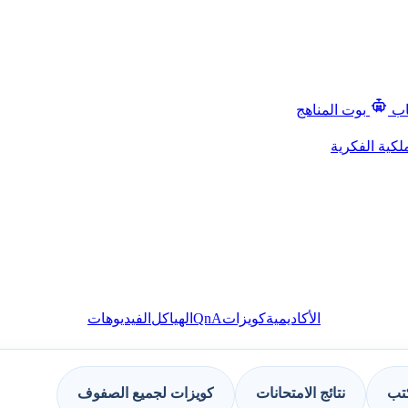
اب
بوت المناهج
لكية الفكرية
QnA
الأكاديمية
كويزات
الهياكل
الفيديوهات
كتب
نتائج الامتحانات
كويزات لجميع الصفوف