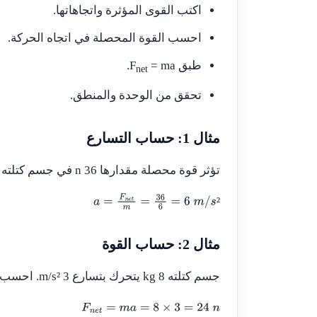
اكتب القوى المؤثرة واتجاهاتها.
احسب القوة المحصلة في اتجاه الحركة.
طبق
= ma
F
.
net
تحقق من الوحدة والمنطق.
مثال 1: حساب التسارع
تؤثر قوة محصلة مقدارها 36 n في جسم كتلته 6 kg. احسب التسارع.
²
a
=
F
n
e
t
m
=
36
6
=
6
m
/
s
²
مثال 2: حساب القوة
جسم كتلته 8 kg يتحرك بتسارع 3 m/s². احسب القوة المحصلة.
F
n
e
t
=
m
a
=
8
×
3
=
24
n