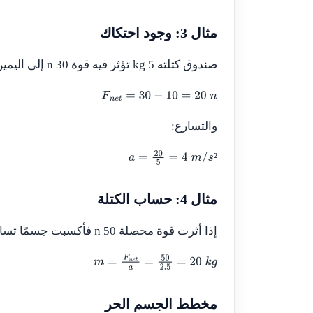
مثال 3: وجود احتكاك
صندوق كتلته 5 kg تؤثر فيه قوة 30 n إلى اليمين وقوة احتكاك 10 n إلى اليسار. القوة المحصلة:
F
n
e
t
=
30
−
10
=
20
n
والتسارع:
²
a
=
20
5
=
4
m
/
s
²
مثال 4: حساب الكتلة
إذا أثرت قوة محصلة 50 n فأكسبت جسمًا تسارعًا 2.5 m/s²، فإن الكتلة:
m
=
F
n
e
t
a
=
50
2.5
=
20
k
g
مخطط الجسم الحر