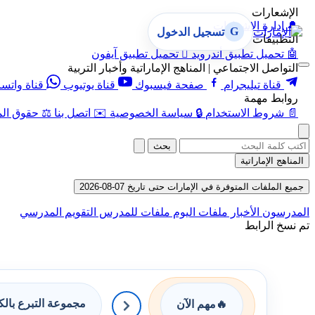
الإشعارات
🔔
إدارة الإشعارات
G
تسجيل الدخول
التطبيقات
🤖
تحميل تطبيق أندرويد

تحميل تطبيق آيفون
التواصل الاجتماعي | المناهج الإماراتية وأخبار التربية
قناة تيليجرام
صفحة فيسبوك
قناة يوتيوب
قناة واتس
روابط مهمة
📄
شروط الاستخدام
🔒
سياسة الخصوصية
✉️
اتصل بنا
⚖️
حقوق الم
بحث
المناهج الإماراتية
جميع الملفات المتوفرة في الإمارات حتى تاريخ 07-08-2026
المدرسون
الأخبار
ملفات اليوم
ملفات للمدرس
التقويم المدرسي
تم نسخ الرابط
مجموعة التبرع بال
🔥
مهم الآن