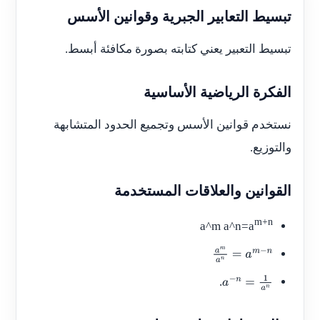
تبسيط التعابير الجبرية وقوانين الأسس
تبسيط التعبير يعني كتابته بصورة مكافئة أبسط.
الفكرة الرياضية الأساسية
نستخدم قوانين الأسس وتجميع الحدود المتشابهة
والتوزيع.
القوانين والعلاقات المستخدمة
m+n
a^m a^n=a
a
m
a
n
=
a
m
−
n
.
a
−
n
=
1
a
n