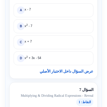
3
x
+
9
x - 7
A
2
x
- 7
B
x + 7
C
2
x
+ 3x - 54
D
عرض السؤال داخل الاختبار الأصلي
السؤال 7
Multiplying & Dividing Radical Expressions - Reveal
النقاط: 1