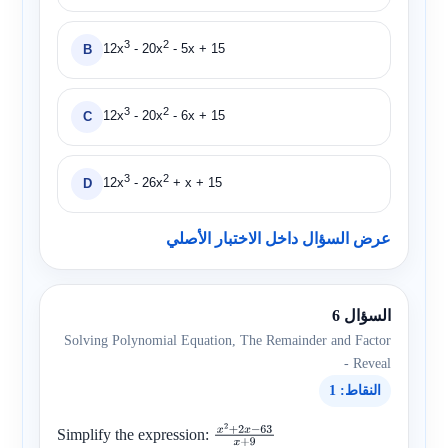
3
2
12x
- 20x
- 5x + 15
B
3
2
12x
- 20x
- 6x + 15
C
3
2
12x
- 26x
+ x + 15
D
عرض السؤال داخل الاختبار الأصلي
السؤال 6
Solving Polynomial Equation, The Remainder and Factor
- Reveal
النقاط: 1
Simplify the expression:
x
2
+
2
x
−
6