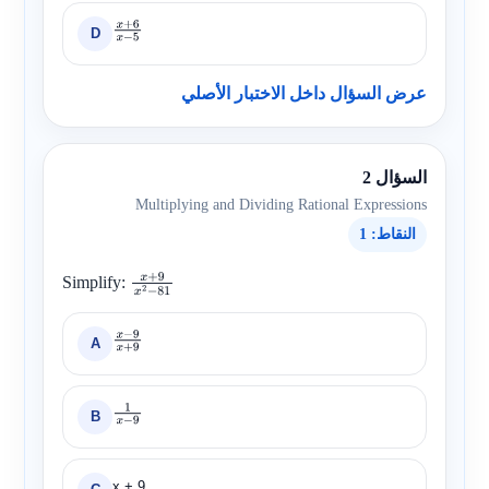
D
x
+
6
x
−
5
عرض السؤال داخل الاختبار الأصلي
السؤال 2
Multiplying and Dividing Rational Expressions
النقاط: 1
Simplify:
x
+
9
x
2
−
81
A
x
−
9
x
+
9
B
1
x
−
9
x + 9