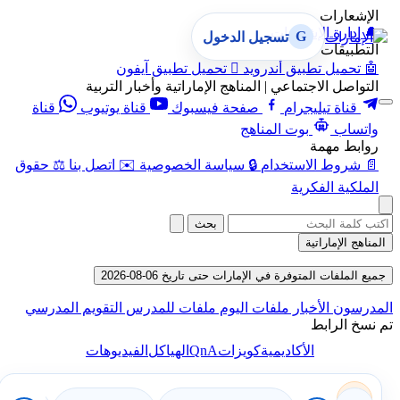
الإشعارات
🔔
إدارة الإشعارات
G
تسجيل الدخول
التطبيقات
🤖
تحميل تطبيق أندرويد

تحميل تطبيق آيفون
التواصل الاجتماعي | المناهج الإماراتية وأخبار التربية
قناة تيليجرام
صفحة فيسبوك
قناة يوتيوب
قناة
واتساب
بوت المناهج
روابط مهمة
📄
شروط الاستخدام
🔒
سياسة الخصوصية
✉️
اتصل بنا
⚖️
حقوق
الملكية الفكرية
بحث
المناهج الإماراتية
جميع الملفات المتوفرة في الإمارات حتى تاريخ 06-08-2026
المدرسون
الأخبار
ملفات اليوم
ملفات للمدرس
التقويم المدرسي
تم نسخ الرابط
QnA
الأكاديمية
كويزات
الهياكل
الفيديوهات