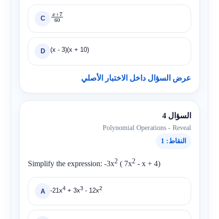
C
x
+
7
60
(x - 3)(x + 10)
D
عرض السؤال داخل الاختبار الأصلي
السؤال 4
Polynomial Operations - Reveal
النقاط: 1
2
2
Simplify the expression:
-3x
( 7x
- x + 4)
4
3
2
-21x
+ 3x
- 12x
A