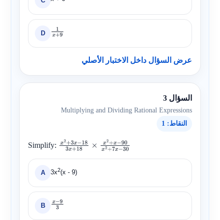
C
D
1
x
+
9
عرض السؤال داخل الاختبار الأصلي
السؤال 3
Multiplying and Dividing Rational Expressions
النقاط: 1
Simplify:
x
2
+
3
x
−
18
3
x
+
18
×
x
2
+
x
−
90
x
2
+
7
x
−
30
2
3x
(x - 9)
A
B
x
−
9
3