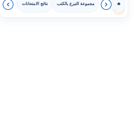
مجموعة التبرع بالكتب
نتائج الامتحانات
كويزات 
🔥