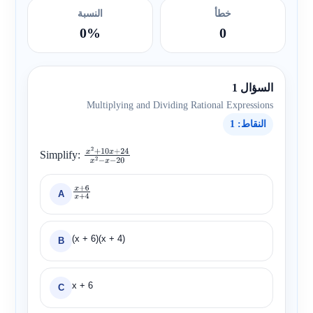
خطأ
النسبة
0%
0
السؤال 1
Multiplying and Dividing Rational Expressions
النقاط: 1
Simplify:
x
2
+
10
x
+
2
4
x
2
−
x
−
20
A
x
+
6
x
+
4
(x + 6)(x + 4)
B
x + 6
C