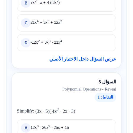
2
2
7x
- x + 4 (-3x
)
B
4
3
2
21x
+ 3x
+ 12x
C
2
3
4
-12x
+ 3x
- 21x
D
عرض السؤال داخل الاختبار الأصلي
السؤال 5
Polynomial Operations - Reveal
النقاط: 1
2
Simplify:
(3x - 5)( 4x
- 2x - 3)
3
2
12x
- 26x
- 25x + 15
A