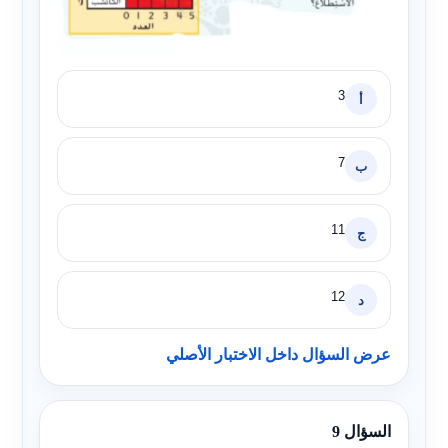
3
أ
7
ب
11
ج
12
د
عرض السؤال داخل الاختبار الأصلي
السؤال 9