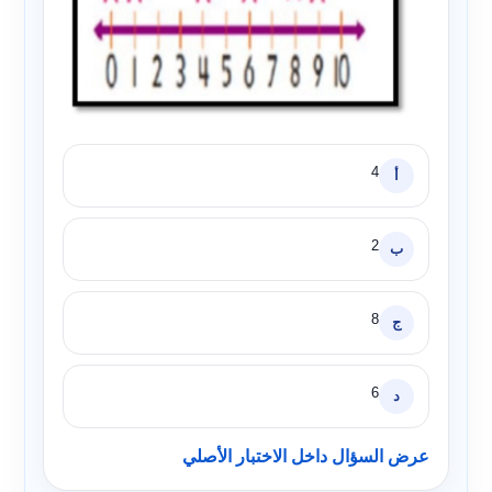
4
أ
2
ب
8
ج
6
د
عرض السؤال داخل الاختبار الأصلي