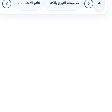
مجموعة التبرع بالكتب
نتائج الامتحانات
كويزات 
🔥