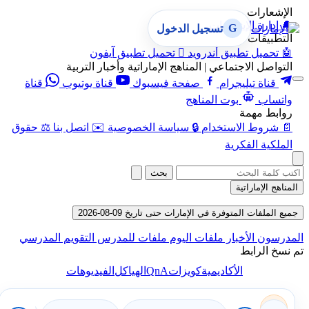
الإشعارات
🔔
إدارة الإشعارات
G
تسجيل الدخول
التطبيقات
🤖
تحميل تطبيق أندرويد

تحميل تطبيق آيفون
التواصل الاجتماعي | المناهج الإماراتية وأخبار التربية
قناة تيليجرام
صفحة فيسبوك
قناة يوتيوب
قناة
واتساب
بوت المناهج
روابط مهمة
📄
شروط الاستخدام
🔒
سياسة الخصوصية
✉️
اتصل بنا
⚖️
حقوق
الملكية الفكرية
بحث
المناهج الإماراتية
جميع الملفات المتوفرة في الإمارات حتى تاريخ 09-08-2026
المدرسون
الأخبار
ملفات اليوم
ملفات للمدرس
التقويم المدرسي
تم نسخ الرابط
QnA
الأكاديمية
كويزات
الهياكل
الفيديوهات