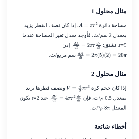
مثال محلول 1
مساحة دائرة
. إذا كان نصف القطر يزيد
A
=
π
r
2
بمعدل
2
سم/ث، فأوجد معدل تغير المساحة عندما
r=5
. نشتق:
. إذن
d
A
d
t
=
2
π
r
d
r
سم مربع/ث.
d
t
d
A
d
t
=
2
π
(
5
)
(
2
)
=
20
π
مثال محلول 2
إذا كان حجم كرة
ونصف قطرها يزيد
V
=
4
3
π
r
3
بمعدل
0.5
م/ث، فإن
. عند
r=2
يكون
d
V
d
t
=
4
π
r
2
d
r
المعدل
م³/ث.
d
t
8
π
أخطاء شائعة