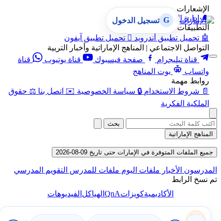
الإشعارات
🔔
إدارة الإشعارات
G
تسجيل الدخول
التطبيقات
🤖
تحميل تطبيق أندرويد

تحميل تطبيق آيفون
التواصل الاجتماعي | المناهج الإماراتية وأخبار التربية
قناة تيليجرام
صفحة فيسبوك
قناة يوتيوب
قناة
واتساب
بوت المناهج
روابط مهمة
📄
شروط الاستخدام
🔒
سياسة الخصوصية
✉️
اتصل بنا
⚖️
حقوق
الملكية الفكرية
بحث
المناهج الإماراتية
جميع الملفات المتوفرة في الإمارات حتى تاريخ 09-08-2026
المدرسون
الأخبار
ملفات اليوم
ملفات للمدرس
التقويم المدرسي
تم نسخ الرابط
QnA
الأكاديمية
كويزات
الهياكل
الفيديوهات