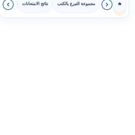
مجموعة التبرع بالكتب
نتائج الامتحانات
كويزات 
🔥