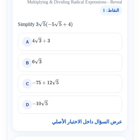
Multiplying & Dividing Radical Expressions - Reveal
النقاط: 1
Simplify
3
5
(
−
5
5
+
4
)
A
4
3
+
3
B
6
3
C
−
75
+
12
5
D
−
10
5
عرض السؤال داخل الاختبار الأصلي