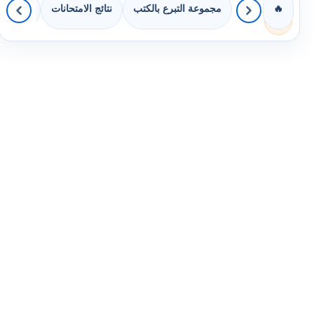
مجموعة التبرع بالكتب
نتائج الامتحانات
كويزات 
🔥