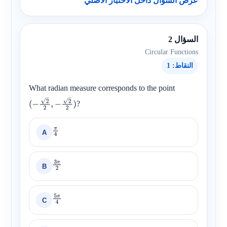
عرض السؤال داخل الاختبار الأصلي
السؤال 2
Circular Functions
النقاط: 1
What radian measure corresponds to the point
?
(
−
2
2
,
−
2
2
)
A
π
4
B
3
π
2
C
5
π
4