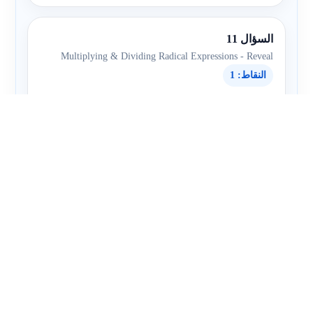
السؤال 11
Multiplying & Dividing Radical Expressions - Reveal
النقاط: 1
Simplify:
3
20
4
5
2
A
B
1
2
C
1
3
D
2