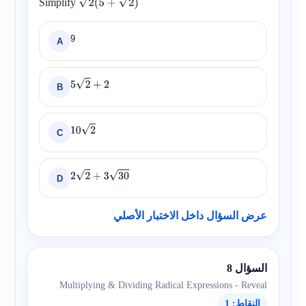
Simplify
2
(
5
+
2
)
9
A
B
5
2
+
2
C
10
2
D
2
2
+
3
30
عرض السؤال داخل الاختبار الأصلي
السؤال 8
Multiplying & Dividing Radical Expressions - Reveal
النقاط: 1