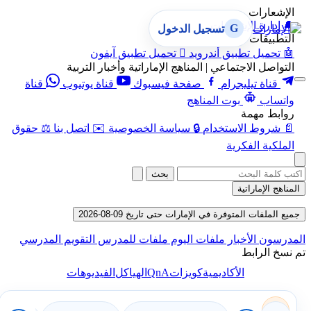
الإشعارات
🔔
إدارة الإشعارات
G
تسجيل الدخول
التطبيقات
🤖
تحميل تطبيق أندرويد

تحميل تطبيق آيفون
التواصل الاجتماعي | المناهج الإماراتية وأخبار التربية
قناة تيليجرام
صفحة فيسبوك
قناة يوتيوب
قناة
واتساب
بوت المناهج
روابط مهمة
📄
شروط الاستخدام
🔒
سياسة الخصوصية
✉️
اتصل بنا
⚖️
حقوق
الملكية الفكرية
بحث
المناهج الإماراتية
جميع الملفات المتوفرة في الإمارات حتى تاريخ 09-08-2026
المدرسون
الأخبار
ملفات اليوم
ملفات للمدرس
التقويم المدرسي
تم نسخ الرابط
QnA
الأكاديمية
كويزات
الهياكل
الفيديوهات