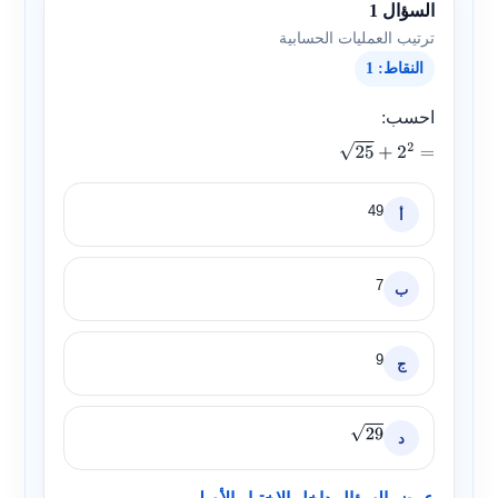
السؤال 1
ترتيب العمليات الحسابية
النقاط: 1
احسب:
25
+
2
2
=
49
أ
7
ب
9
ج
د
29