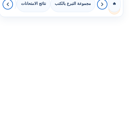
مجموعة التبرع بالكتب
نتائج الامتحانات
كويزات 
🔥