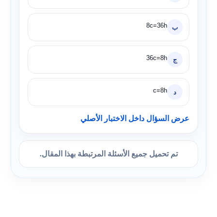
8c=36h
ب
36c=8h
ج
c=8h
د
عرض السؤال داخل الاختبار الأصلي
تم تحميل جميع الأسئلة المرتبطة بهذا المقال.