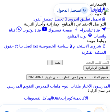
الإشعارات
🔔
إدارة الإشعارات
G
تسجيل الدخول
التطبيقات
🤖
تحميل تطبيق أندرويد

تحميل تطبيق آيفون
التواصل الاجتماعي | المناهج الإماراتية وأخبار التربية
قناة تيليجرام
صفحة فيسبوك
قناة يوتيوب
قناة
واتساب
بوت المناهج
روابط مهمة
📄
شروط الاستخدام
🔒
سياسة الخصوصية
✉️
اتصل بنا
⚖️
حقوق
الملكية الفكرية
بحث
المناهج الإماراتية
جميع الملفات المتوفرة في الإمارات حتى تاريخ 06-08-2026
المدرسون
الأخبار
ملفات اليوم
ملفات للمدرس
التقويم المدرسي
تم نسخ الرابط
QnA
الأكاديمية
كويزات
الهياكل
الفيديوهات