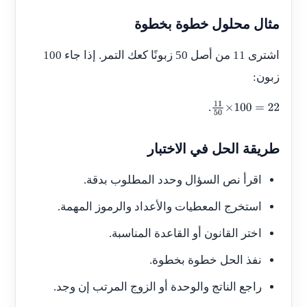
a
r
t
2
w
h
o
l
e
2
مثال محلول خطوة بخطوة
اشترى 11 من أصل 50 زبونًا كعك التمر. إذا جاء 100
زبون:
.
11
50
×
100
=
22
طريقة الحل في الاختبار
اقرأ نص السؤال وحدد المطلوب بدقة.
استخرج المعطيات والأعداد والرموز المهمة.
اختر القانون أو القاعدة المناسبة.
نفذ الحل خطوة بخطوة.
راجع الناتج والوحدة أو الزوج المرتب إن وجد.