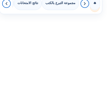
مجموعة التبرع بالكتب
نتائج الامتحانات
كويزات 
🔥