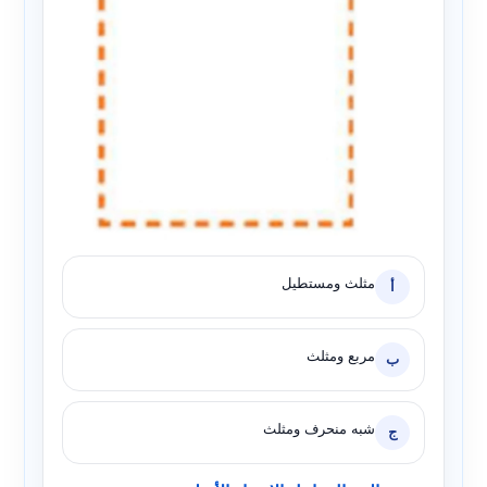
مثلث ومستطيل
أ
مربع ومثلث
ب
شبه منحرف ومثلث
ج