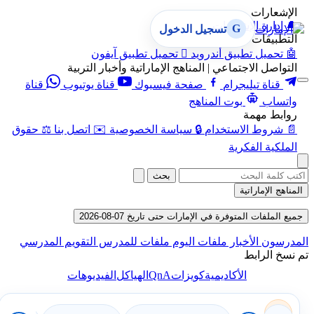
الإشعارات
🔔
إدارة الإشعارات
G
تسجيل الدخول
التطبيقات
🤖
تحميل تطبيق أندرويد

تحميل تطبيق آيفون
التواصل الاجتماعي | المناهج الإماراتية وأخبار التربية
قناة تيليجرام
صفحة فيسبوك
قناة يوتيوب
قناة
واتساب
بوت المناهج
روابط مهمة
📄
شروط الاستخدام
🔒
سياسة الخصوصية
✉️
اتصل بنا
⚖️
حقوق
الملكية الفكرية
بحث
المناهج الإماراتية
جميع الملفات المتوفرة في الإمارات حتى تاريخ 07-08-2026
المدرسون
الأخبار
ملفات اليوم
ملفات للمدرس
التقويم المدرسي
تم نسخ الرابط
QnA
الأكاديمية
كويزات
الهياكل
الفيديوهات