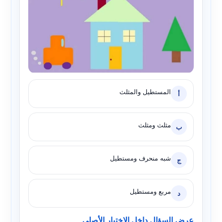
المستطيل والمثلث
أ
مثلث ومثلث
ب
شبه منحرف ومستطيل
ج
مربع ومستطيل
د
عرض السؤال داخل الاختبار الأصلي