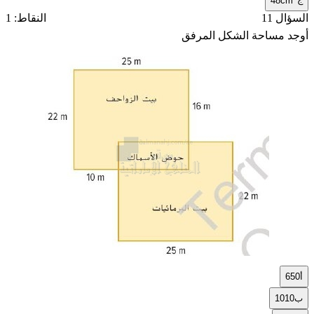
48cm
السؤال 11
النقاط: 1
أوجد مساحة الشكل المرفق
أ
650
ب
1010