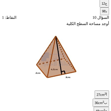
ج
12
د
98
السؤال 10
النقاط: 1
أوجد مساحة السطح الكلية
2
أ
27cm
2
ب
36cm
2
ج