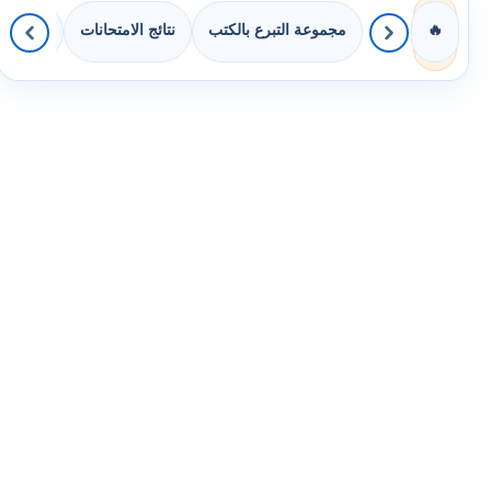
مجموعة التبرع بالكتب
نتائج الامتحانات
كويزات 
🔥