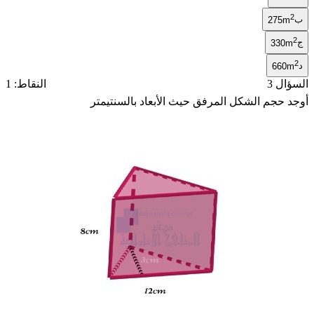
2
ب
275m
2
ج
330m
2
د
660m
السؤال 3
النقاط: 1
أوجد حجم الشكل المرفق حيث الأبعاد بالسنتيمتر