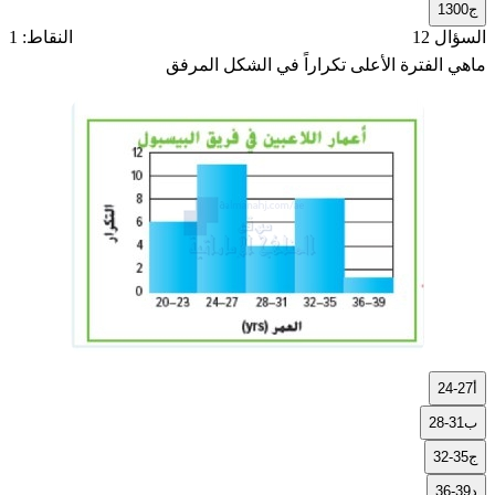
ج
1300
السؤال 12
النقاط: 1
ماهي الفترة الأعلى تكراراً في الشكل المرفق
أ
24-27
ب
28-31
ج
32-35
د
36-39