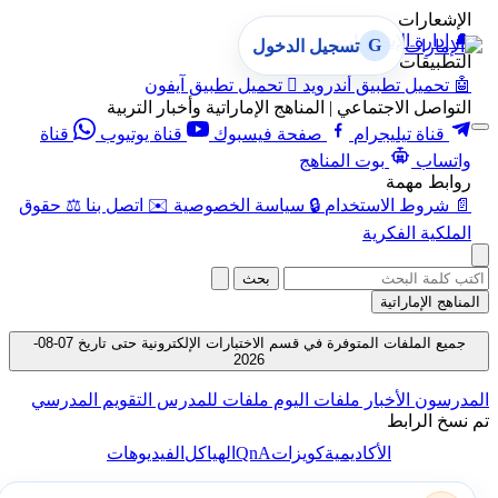
الإشعارات
🔔
إدارة الإشعارات
G
تسجيل الدخول
التطبيقات
🤖
تحميل تطبيق أندرويد

تحميل تطبيق آيفون
التواصل الاجتماعي | المناهج الإماراتية وأخبار التربية
قناة تيليجرام
صفحة فيسبوك
قناة يوتيوب
قناة
واتساب
بوت المناهج
روابط مهمة
📄
شروط الاستخدام
🔒
سياسة الخصوصية
✉️
اتصل بنا
⚖️
حقوق
الملكية الفكرية
بحث
المناهج الإماراتية
جميع الملفات المتوفرة في قسم الاختبارات الإلكترونية حتى تاريخ 07-08-
2026
المدرسون
الأخبار
ملفات اليوم
ملفات للمدرس
التقويم المدرسي
تم نسخ الرابط
QnA
الأكاديمية
كويزات
الهياكل
الفيديوهات