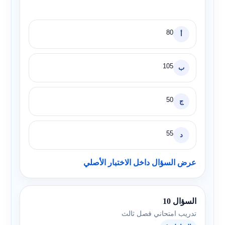
80
أ
105
ب
50
ج
55
د
عرض السؤال داخل الاختبار الأصلي
السؤال 10
تدريب امتحاني فصل ثالث