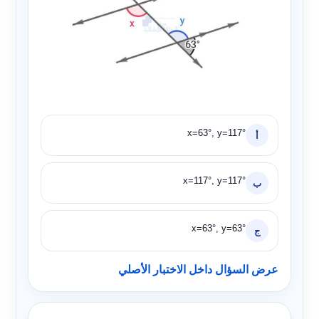
x=63°, y=117°
أ
x=117°, y=117°
ب
x=63°, y=63°
ج
عرض السؤال داخل الاختبار الأصلي