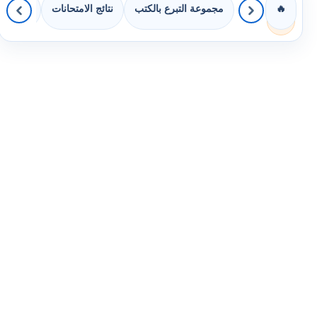
مجموعة التبرع بالكتب
نتائج الامتحانات
كويزات 
🔥