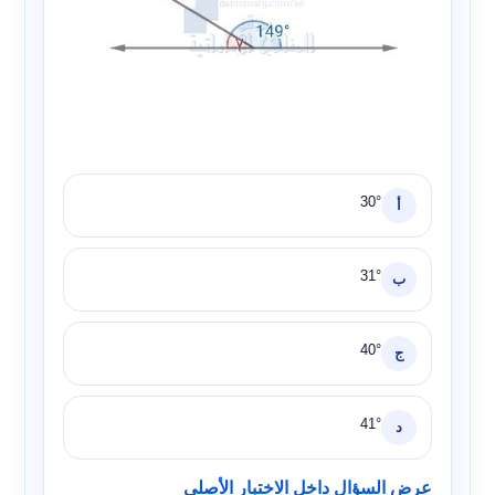
30°
أ
31°
ب
40°
ج
41°
د
عرض السؤال داخل الاختبار الأصلي