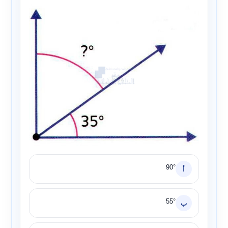
90°
أ
55°
ب