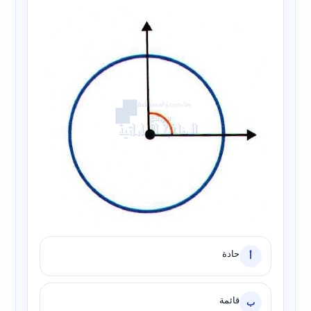
حادة
أ
قائمة
ب