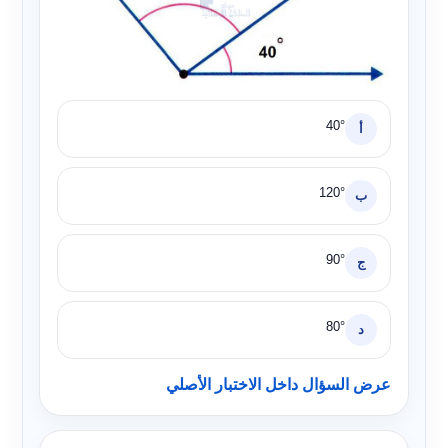
40°
أ
120°
ب
90°
ج
80°
د
عرض السؤال داخل الاختبار الأصلي