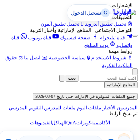
الإشعارات
🔔
إدارة الإشعارات
G
تسجيل الدخول
التطبيقات
🤖
تحميل تطبيق أندرويد

تحميل تطبيق آيفون
التواصل الاجتماعي | المناهج الإماراتية وأخبار التربية
قناة تيليجرام
صفحة فيسبوك
قناة يوتيوب
قناة
واتساب
بوت المناهج
روابط مهمة
📄
شروط الاستخدام
🔒
سياسة الخصوصية
✉️
اتصل بنا
⚖️
حقوق
الملكية الفكرية
بحث
المناهج الإماراتية
جميع الملفات المتوفرة في الإمارات حتى تاريخ 07-08-2026
المدرسون
الأخبار
ملفات اليوم
ملفات للمدرس
التقويم المدرسي
تم نسخ الرابط
QnA
الأكاديمية
كويزات
الهياكل
الفيديوهات