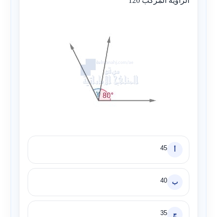
الزاوية المركب 120°
45
أ
40
ب
35
ج