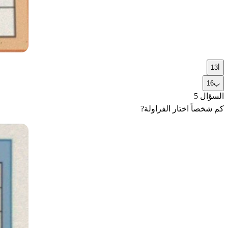
أ
13
ب
16
السؤال 5
كم شخصاً اختار الفراولة?