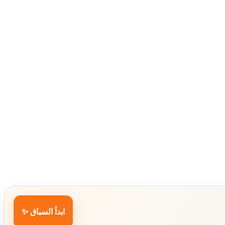
ابدأ السباق ✨