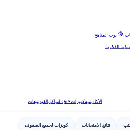
اب
بوت المناهج
لكية الفكرية
QnA
الأكاديمية
كويزات
الهياكل
الفيديوهات
كتب
نتائج الامتحانات
كويزات لجميع الصفوف