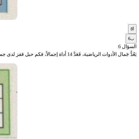
أ
8
ب
6
السؤال 6
يَعُدُّ جَمال الأدوات الرياضية، فَعَدَّ 14 أداة إجمالاً، فكم حبل قفز لدى جمال?