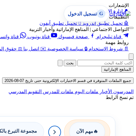
الإشعارات
🔔
إدارة الإشعارات
G
تسجيل الدخول
التطبيقات
🤖
تحميل تطبيق أندرويد

تحميل تطبيق آيفون
التواصل الاجتماعي | المناهج الإماراتية وأخبار التربية
قناة تيليجرام
صفحة فيسبوك
قناة يوتيوب
قناة واتس
روابط مهمة
📄
شروط الاستخدام
🔒
سياسة الخصوصية
✉️
اتصل بنا
⚖️
حقوق الم
بحث
المناهج الإماراتية
جميع الملفات المتوفرة في قسم الاختبارات الإلكترونية حتى تاريخ 07-08-2026
المدرسون
الأخبار
ملفات اليوم
ملفات للمدرس
التقويم المدرسي
تم نسخ الرابط
مجموعة التبرع بال
🔥
مهم الآن