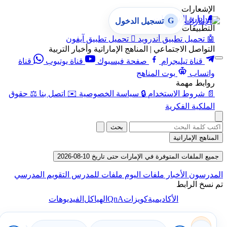
الإشعارات
🔔
إدارة الإشعارات
G
تسجيل الدخول
التطبيقات
🤖
تحميل تطبيق أندرويد

تحميل تطبيق آيفون
التواصل الاجتماعي | المناهج الإماراتية وأخبار التربية
قناة تيليجرام
صفحة فيسبوك
قناة يوتيوب
قناة
واتساب
بوت المناهج
روابط مهمة
📄
شروط الاستخدام
🔒
سياسة الخصوصية
✉️
اتصل بنا
⚖️
حقوق
الملكية الفكرية
بحث
المناهج الإماراتية
جميع الملفات المتوفرة في الإمارات حتى تاريخ 10-08-2026
المدرسون
الأخبار
ملفات اليوم
ملفات للمدرس
التقويم المدرسي
تم نسخ الرابط
QnA
الأكاديمية
كويزات
الهياكل
الفيديوهات