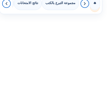
مجموعة التبرع بالكتب
نتائج الامتحانات
كويزات 
🔥