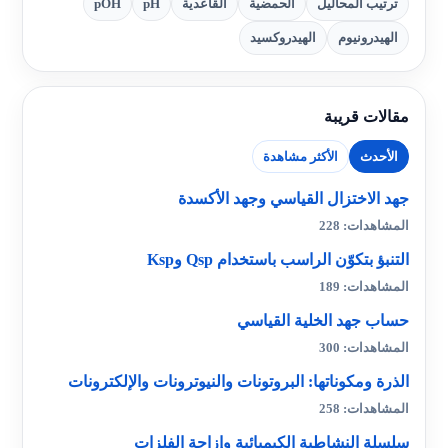
ترتيب المحاليل
الحمضية
القاعدية
pH
pOH
الهيدرونيوم
الهيدروكسيد
مقالات قريبة
الأحدث
الأكثر مشاهدة
جهد الاختزال القياسي وجهد الأكسدة
المشاهدات: 228
التنبؤ بتكوّن الراسب باستخدام Qsp وKsp
المشاهدات: 189
حساب جهد الخلية القياسي
المشاهدات: 300
الذرة ومكوناتها: البروتونات والنيوترونات والإلكترونات
المشاهدات: 258
سلسلة النشاطية الكيميائية وإزاحة الفلزات