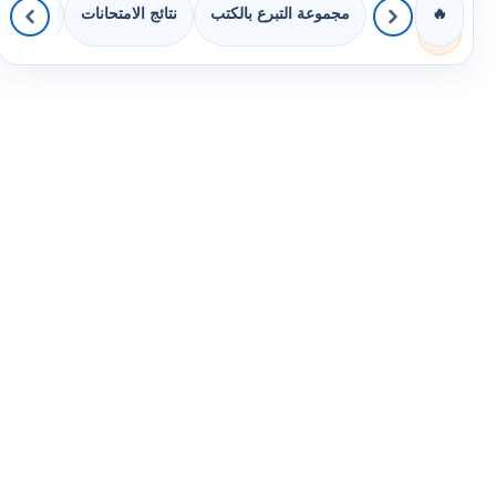
مجموعة التبرع بالكتب
نتائج الامتحانات
كويزات 
🔥