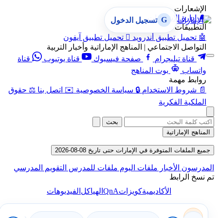
الإشعارات
🔔
إدارة الإشعارات
G
تسجيل الدخول
التطبيقات
🤖
تحميل تطبيق أندرويد

تحميل تطبيق آيفون
التواصل الاجتماعي | المناهج الإماراتية وأخبار التربية
قناة تيليجرام
صفحة فيسبوك
قناة يوتيوب
قناة
واتساب
بوت المناهج
روابط مهمة
📄
شروط الاستخدام
🔒
سياسة الخصوصية
✉️
اتصل بنا
⚖️
حقوق
الملكية الفكرية
بحث
المناهج الإماراتية
جميع الملفات المتوفرة في الإمارات حتى تاريخ 08-08-2026
المدرسون
الأخبار
ملفات اليوم
ملفات للمدرس
التقويم المدرسي
تم نسخ الرابط
QnA
الأكاديمية
كويزات
الهياكل
الفيديوهات