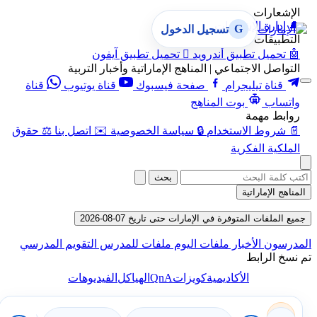
الإشعارات
🔔
إدارة الإشعارات
G
تسجيل الدخول
التطبيقات
🤖
تحميل تطبيق أندرويد

تحميل تطبيق آيفون
التواصل الاجتماعي | المناهج الإماراتية وأخبار التربية
قناة تيليجرام
صفحة فيسبوك
قناة يوتيوب
قناة
واتساب
بوت المناهج
روابط مهمة
📄
شروط الاستخدام
🔒
سياسة الخصوصية
✉️
اتصل بنا
⚖️
حقوق
الملكية الفكرية
بحث
المناهج الإماراتية
جميع الملفات المتوفرة في الإمارات حتى تاريخ 07-08-2026
المدرسون
الأخبار
ملفات اليوم
ملفات للمدرس
التقويم المدرسي
تم نسخ الرابط
QnA
الأكاديمية
كويزات
الهياكل
الفيديوهات