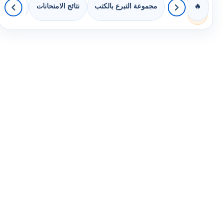
مجموعة التبرع بالكتب
نتائج الامتحانات
كويزات 
🔥